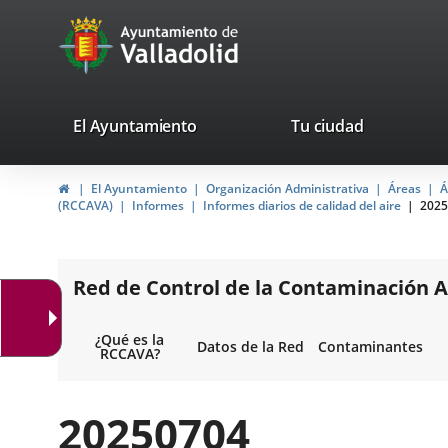
Portal
Jump to content
avaTop
Web
del
Ayuntamiento
valladolid.es
El Ayuntamiento
Tu ciudad
de
Home
El Ayuntamiento
Organización Administrativa
Áreas
Á
Valladolid
(RCCAVA)
Informes
Informes diarios de calidad del aire
2025
Red de Control de la Contaminación A
¿Qué es la
Datos de la Red
Contaminantes
RCCAVA?
20250704