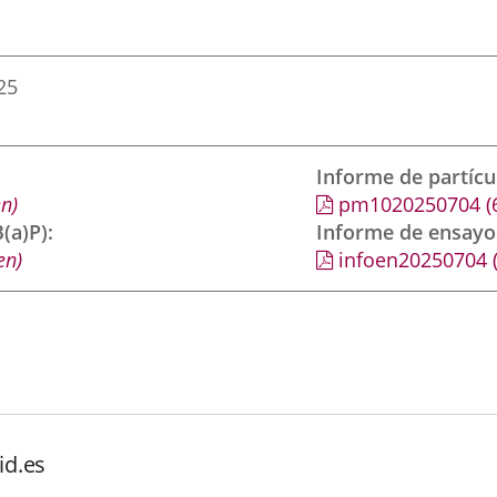
25
Informe de partíc
n)
pm1020250704
(
(a)P)
Informe de ensayo
en)
infoen20250704
id.es