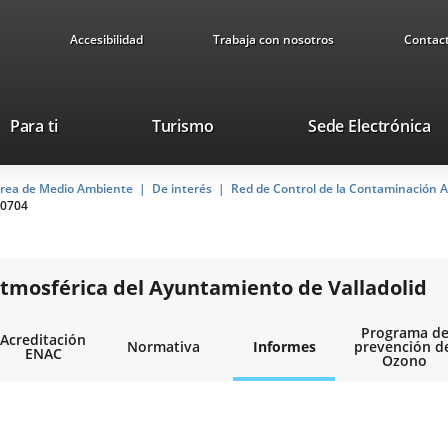
Accesibilidad
Trabaja con nosotros
Contac
This
Li
Para ti
Turismo
Sede Electrónica
link
to
will
ex
rea de Medio Ambiente
De interés
open
Red de Control de la Contaminación A
ap
0704
in
a
pop-
up
tmosférica del Ayuntamiento de Valladolid
window.
Programa d
Acreditación
Normativa
Informes
prevención d
ENAC
Ozono