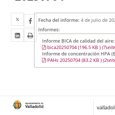
Twitter
Enlace
Facebook
Enlace
Fecha del informe
4 de julio de 20
a
a
Informes
Linkedin
Enlace
Print
una
una
a
Informe BICA de calidad del aire
aplicación
aplicación
bica20250704
(196.5
KB
)
(7seite
una
externa.
externa.
Informe de concentración HPA (B
aplicación
PAHs 20250704
(83.2
KB
)
(2seit
externa.
valladol