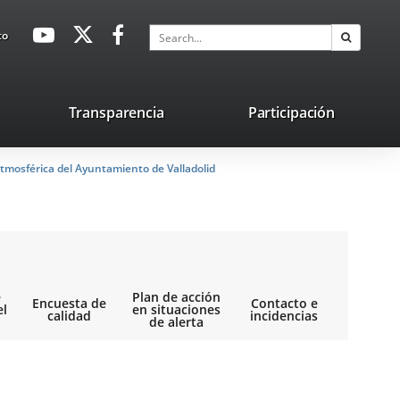
avaHeaderSocial
Link
Link
Link
Search
to
Search
to
to
to
external
external
external
application.
application.
application.
nk
Transparencia
Participación
ternal
tmosférica del Ayuntamiento de Valladolid
plication.
e
Plan de acción
Encuesta de
Contacto e
el
en situaciones
calidad
incidencias
de alerta