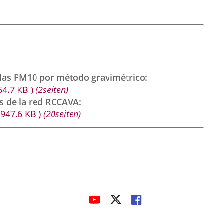
ulas PM10 por método gravimétrico
64.7
KB
)
(2seiten)
s de la red RCCAVA
(947.6
KB
)
(20seiten)
avaHeaderSocial
LINK
LINK
LINK
TO
TO
TO