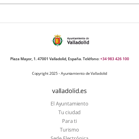
Plaza Mayor, 1. 47001 Valladolid, España. Teléfono:
+34 983 426 100
Copyright 2025 - Ayuntamiento de Valladolid
valladolid.es
El Ayuntamiento
Tu ciudad
Para ti
This
Turismo
link
Link
Sede Electrónica