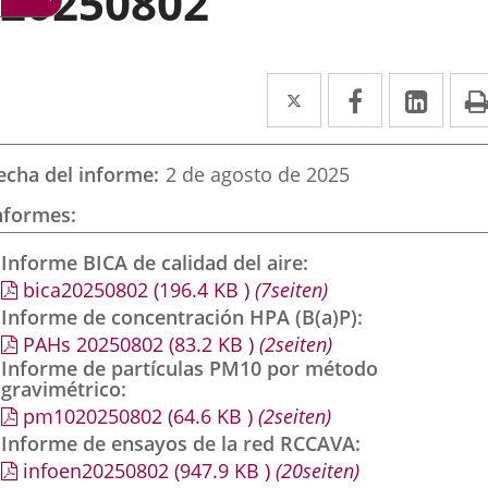
20250802
Twitter
Enlace
Facebook
Enlace
Link
Enla
a
a
a
una
una
una
echa del informe
2 de agosto de 2025
aplicación
aplicación
aplic
nformes
externa.
externa.
exte
Informe BICA de calidad del aire
bica20250802
(196.4
KB
)
(7seiten)
Informe de concentración HPA (B(a)P)
PAHs 20250802
(83.2
KB
)
(2seiten)
Informe de partículas PM10 por método
gravimétrico
pm1020250802
(64.6
KB
)
(2seiten)
Informe de ensayos de la red RCCAVA
infoen20250802
(947.9
KB
)
(20seiten)