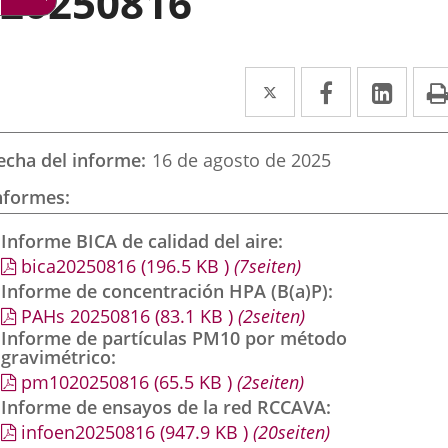
20250816
Twitter
Enlace
Facebook
Enlace
Link
Enla
a
a
a
una
una
una
echa del informe
16 de agosto de 2025
aplicación
aplicación
aplic
nformes
externa.
externa.
exte
Informe BICA de calidad del aire
bica20250816
(196.5
KB
)
(7seiten)
Informe de concentración HPA (B(a)P)
PAHs 20250816
(83.1
KB
)
(2seiten)
Informe de partículas PM10 por método
gravimétrico
pm1020250816
(65.5
KB
)
(2seiten)
Informe de ensayos de la red RCCAVA
infoen20250816
(947.9
KB
)
(20seiten)