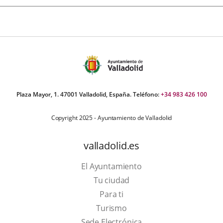
Plaza Mayor, 1. 47001 Valladolid, España. Teléfono:
+34 983 426 100
Copyright 2025 - Ayuntamiento de Valladolid
valladolid.es
El Ayuntamiento
Tu ciudad
Para ti
This
Turismo
link
Link
Sede Electrónica