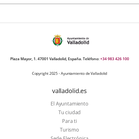
Plaza Mayor, 1. 47001 Valladolid, España. Teléfono:
+34 983 426 100
Copyright 2025 - Ayuntamiento de Valladolid
valladolid.es
El Ayuntamiento
Tu ciudad
Para ti
This
Turismo
link
Link
Sede Electrónica