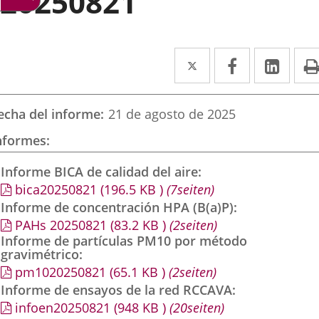
20250821
Twitter
Enlace
Facebook
Enlace
Link
Enla
a
a
a
una
una
una
echa del informe
21 de agosto de 2025
aplicación
aplicación
aplic
nformes
externa.
externa.
exte
Informe BICA de calidad del aire
bica20250821
(196.5
KB
)
(7seiten)
Informe de concentración HPA (B(a)P)
PAHs 20250821
(83.2
KB
)
(2seiten)
Informe de partículas PM10 por método
gravimétrico
pm1020250821
(65.1
KB
)
(2seiten)
Informe de ensayos de la red RCCAVA
infoen20250821
(948
KB
)
(20seiten)