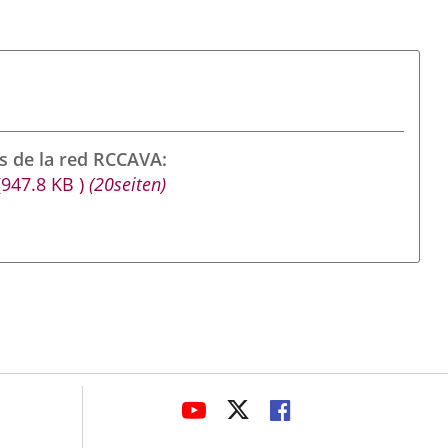
s de la red RCCAVA
(947.8
KB
)
(20seiten)
avaHeaderSocial
LINK
LINK
LINK
TO
TO
TO