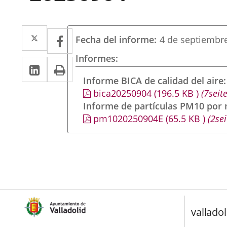
Twitter
Enlace
Facebook
Enlace
Fecha del informe
4 de septiembr
a
a
Informes
Linkedin
Enlace
Print
una
una
a
Informe BICA de calidad del aire
aplicación
aplicación
bica20250904
(196.5
KB
)
(7seite
una
externa.
externa.
Informe de partículas PM10 por
aplicación
pm1020250904E
(65.5
KB
)
(2sei
externa.
valladol