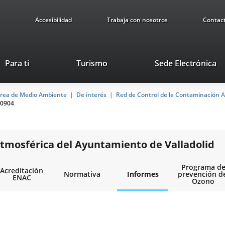
Accesibilidad
Trabaja con nosotros
Contac
This
Li
Para ti
Turismo
Sede Electrónica
link
to
will
ex
rea de Medio Ambiente
De interés
open
Red de Control de la Contaminación A
ap
0904
in
a
pop-
up
tmosférica del Ayuntamiento de Valladolid
window.
Programa d
Acreditación
Normativa
Informes
prevención d
ENAC
Ozono