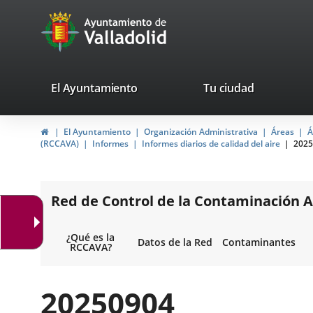
Portal
Jump to content
avaTop
Web
del
Ayuntamiento
valladolid.es
El Ayuntamiento
Tu ciudad
de
Home
El Ayuntamiento
Organización Administrativa
Áreas
Á
Valladolid
(RCCAVA)
Informes
Informes diarios de calidad del aire
2025
Red de Control de la Contaminación A
¿Qué es la
Datos de la Red
Contaminantes
RCCAVA?
20250904