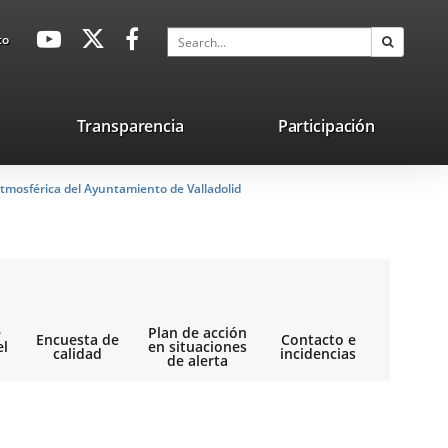
avaHeaderSocial
Link
Link
Link
Search
to
Search
to
to
to
external
external
external
application.
application.
application.
nk
Transparencia
Participación
ternal
tmosférica del Ayuntamiento de Valladolid
plication.
e
Plan de acción
Encuesta de
Contacto e
el
en situaciones
calidad
incidencias
de alerta