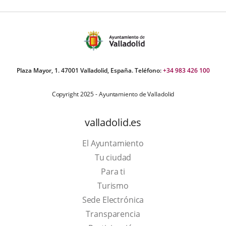
Plaza Mayor, 1. 47001 Valladolid, España. Teléfono:
+34 983 426 100
Copyright 2025 - Ayuntamiento de Valladolid
valladolid.es
El Ayuntamiento
Tu ciudad
Para ti
This
Turismo
link
Link
Sede Electrónica
will
to
Transparencia