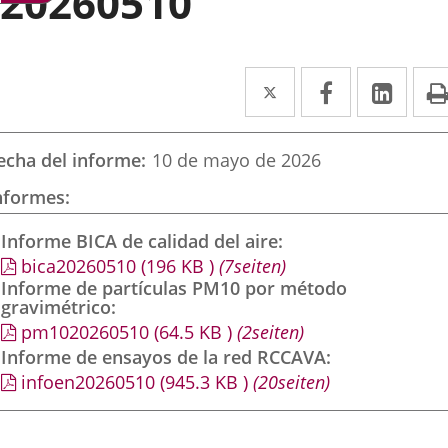
20260510
Twitter
Enlace
Facebook
Enlace
Link
Enla
a
a
a
una
una
una
echa del informe
10 de mayo de 2026
aplicación
aplicación
aplic
nformes
externa.
externa.
exte
Informe BICA de calidad del aire
bica20260510
(196
KB
)
(7seiten)
Informe de partículas PM10 por método
gravimétrico
pm1020260510
(64.5
KB
)
(2seiten)
Informe de ensayos de la red RCCAVA
infoen20260510
(945.3
KB
)
(20seiten)