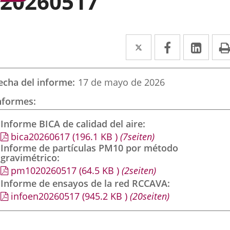
20260517
Twitter
Enlace
Facebook
Enlace
Link
Enla
a
a
a
una
una
una
echa del informe
17 de mayo de 2026
aplicación
aplicación
aplic
nformes
externa.
externa.
exte
Informe BICA de calidad del aire
bica20260617
(196.1
KB
)
(7seiten)
Informe de partículas PM10 por método
gravimétrico
pm1020260517
(64.5
KB
)
(2seiten)
Informe de ensayos de la red RCCAVA
infoen20260517
(945.2
KB
)
(20seiten)