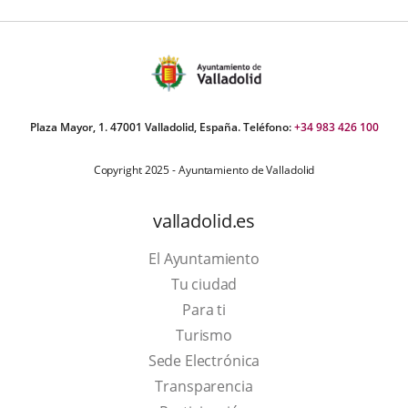
Plaza Mayor, 1. 47001 Valladolid, España. Teléfono:
+34 983 426 100
Copyright 2025 - Ayuntamiento de Valladolid
valladolid.es
El Ayuntamiento
Tu ciudad
Para ti
This
Turismo
link
Link
Sede Electrónica
will
to
Transparencia