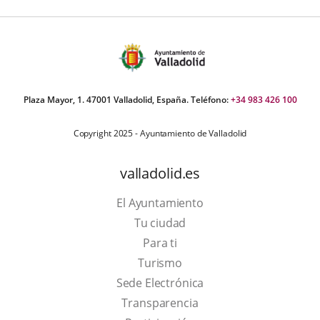
Plaza Mayor, 1. 47001 Valladolid, España. Teléfono:
+34 983 426 100
Copyright 2025 - Ayuntamiento de Valladolid
valladolid.es
El Ayuntamiento
Tu ciudad
Para ti
This
Turismo
link
Link
Sede Electrónica
will
to
Transparencia