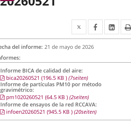
20260521
Twitter
Enlace
Facebook
Enlace
Link
Enla
a
a
a
una
una
una
echa del informe
21 de mayo de 2026
aplicación
aplicación
aplic
nformes
externa.
externa.
exte
Informe BICA de calidad del aire
bica20260521
(196.5
KB
)
(7seiten)
Informe de partículas PM10 por método
gravimétrico
pm1020260521
(64.5
KB
)
(2seiten)
Informe de ensayos de la red RCCAVA
infoen20260521
(945.5
KB
)
(20seiten)