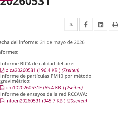
20260531
Twitter
Enlace
Facebook
Enlace
Link
Enla
a
a
a
una
una
una
echa del informe
31 de mayo de 2026
aplicación
aplicación
aplic
nformes
externa.
externa.
exte
Informe BICA de calidad del aire
bica20260531
(196.4
KB
)
(7seiten)
Informe de partículas PM10 por método
gravimétrico
pm1020260531E
(65.4
KB
)
(2seiten)
Informe de ensayos de la red RCCAVA
infoen20260531
(945.7
KB
)
(20seiten)