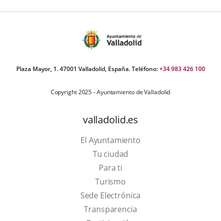
Plaza Mayor, 1. 47001 Valladolid, España. Teléfono:
+34 983 426 100
Copyright 2025 - Ayuntamiento de Valladolid
valladolid.es
El Ayuntamiento
Tu ciudad
Para ti
This
Turismo
link
Link
Sede Electrónica
will
to
Transparencia