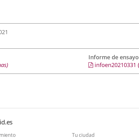
021
Informe de ensayo
nas)
infoen20210331
id.es
amiento
Tu ciudad