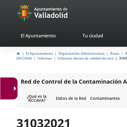
Portal
Jump to content
avaTop
Web
del
Ayuntamiento
valladolid.es
El Ayuntamiento
Tu ciudad
de
Home
El Ayuntamiento
Organización Administrativa
Áreas
Á
Valladolid
(RCCAVA)
Informes
Informes diarios de calidad del aire
3103
Red de Control de la Contaminación A
¿Qué es la
Datos de la Red
Contaminantes
RCCAVA?
31032021