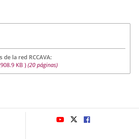
s de la red RCCAVA
(908.9
KB
)
(20 páginas)
avaHeaderSocial
LINK
LINK
LINK
TO
TO
TO
EXTERNAL
EXTERNAL
EXTERNAL