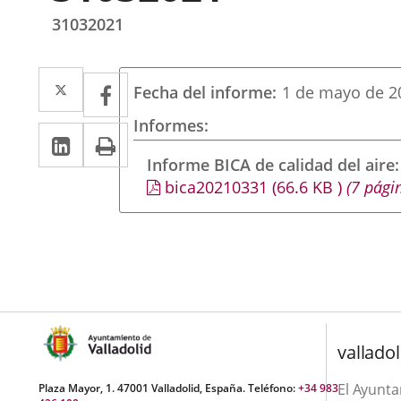
31032021
Twitter
Enlace
Facebook
Enlace
Fecha del informe
1 de mayo de 2
a
a
Informes
Linkedin
Enlace
Print
una
una
a
Informe BICA de calidad del aire
aplicación
aplicación
bica20210331
(66.6
KB
)
(7 pági
una
externa.
externa.
aplicación
externa.
valladol
El Ayunt
Plaza Mayor, 1. 47001 Valladolid, España. Teléfono:
+34 983