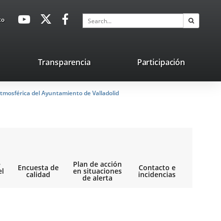
avaHeaderSocial
Link
Link
Link
Search
to
Search
to
to
to
external
external
external
application.
application.
application.
nk
Transparencia
Participación
ternal
tmosférica del Ayuntamiento de Valladolid
plication.
e
Plan de acción
Encuesta de
Contacto e
el
en situaciones
calidad
incidencias
de alerta