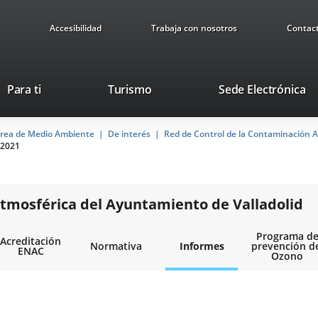
Accesibilidad
Trabaja con nosotros
Contac
This
Li
Para ti
Turismo
Sede Electrónica
link
to
will
ex
rea de Medio Ambiente
De interés
open
Red de Control de la Contaminación A
ap
2021
in
a
pop-
up
tmosférica del Ayuntamiento de Valladolid
window.
Programa d
Acreditación
Normativa
Informes
prevención d
ENAC
Ozono