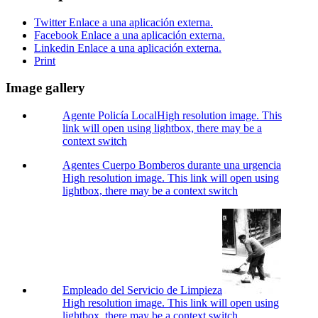
Twitter
Enlace a una aplicación externa.
Facebook
Enlace a una aplicación externa.
Linkedin
Enlace a una aplicación externa.
Print
Image gallery
Agente Policía Local
High resolution image. This
link will open using lightbox, there may be a
context switch
Agentes Cuerpo Bomberos durante una urgencia
High resolution image. This link will open using
lightbox, there may be a context switch
Empleado del Servicio de Limpieza
High resolution image. This link will open using
lightbox, there may be a context switch