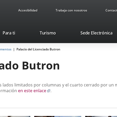
Accesibilidad
Trabaja con nosotros
Contac
This
Li
Para ti
Turismo
Sede Electrónica
link
to
will
ex
mentos
Palacio del Licenciado Butron
open
ap
in
iado Butron
a
pop-
up
window.
tres lados limitados por columnas y el cuarto cerrado por
Enlace
formación
en este enlace
.
a
una
aplicación
externa.