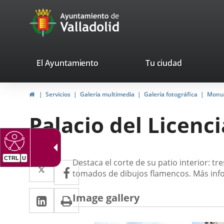
Portal
Jump to content
avaTop
Web
del
Ayuntamiento
valladolid.es
El Ayuntamiento
Tu ciudad
de
Home
Servicios
Galería multimedia
Galería fotográfica
Monu
Valladolid
Palacio del Licenc
CTRL
U
Descripción
Twitter
Enlace
Destaca el corte de su patio interior: 
Facebook
Enlace
tomados de dibujos flamencos. Más in
a
a
Linkedin
Enlace
Print
una
Image gallery
una
a
aplicación
aplicación