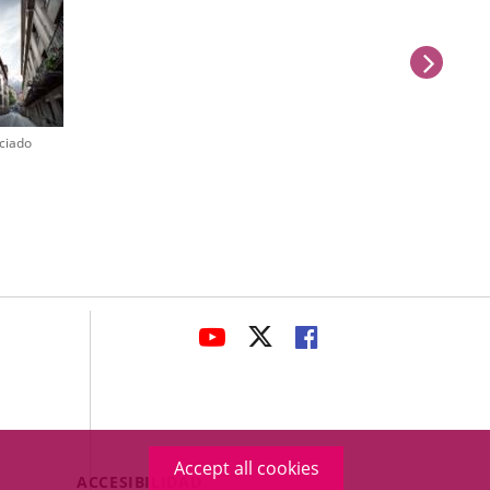
next
nciado
avaHeaderSocial
LINK
LINK
LINK
TO
TO
TO
EXTERNAL
EXTERNAL
EXTERNAL
APPLICATION.
APPLICATION.
APPLICATION.
Accept all cookies
Menú
ACCESIBILIDAD