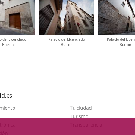
o del Licenciado
Palacio del Licenciado
Palacio del Lice
Butron
Butron
Butron
id.es
amiento
Tu ciudad
This
Turismo
Link
link
trónica
Transparencia
to
will
ción