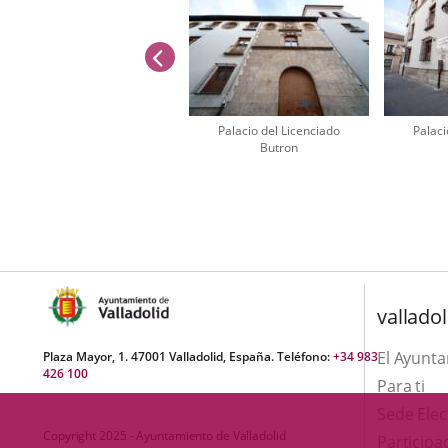
una
externa.
externa.
aplicación
previus
externa.
Palacio del Licenciado
Palaci
Butron
Number
of
sliders:
4
valladol
El Ayunt
Plaza Mayor, 1. 47001 Valladolid, España. Teléfono:
+34 983
426 100
Para ti
Sede Elec
Copyright 2025 - Ayuntamiento de Valladolid
Participa