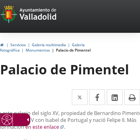
Portal
Jump to content
Web
del
Ayuntamiento
Home
Servicios
Galería multimedia
Galería
fotográfica
Monumentos
Palacio de Pimentel
de
Palacio de Pimentel
Valladolid
Twitter
Enlace
Facebook
Enlace
Linked
Enlace
P
a
a
a
escripción
n este palacio del siglo XV, propiedad de Bernardino Pimente
una
una
una
 alojó Carlos V con Isabel de Portugal y nació Felipe II. Más
aplicación
aplicación
aplica
Enlace
nformación
en este enlace
.
a
externa.
externa.
extern