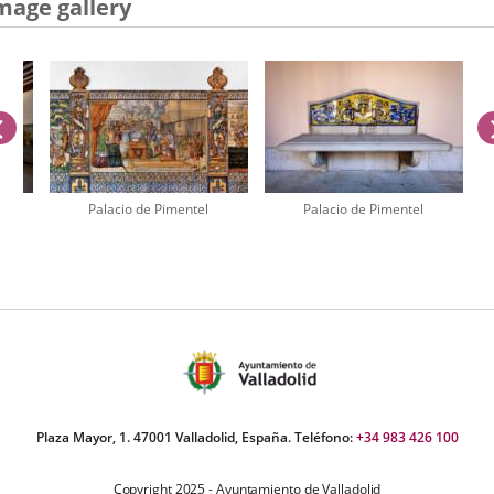
una
mage gallery
aplicación
externa.
previus
Palacio de Pimentel
Palacio de Pimentel
umber
iders:
Plaza Mayor, 1. 47001 Valladolid, España. Teléfono:
+34 983 426 100
Copyright 2025 - Ayuntamiento de Valladolid