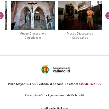
externa.
externa.
extern
previus
Museo Diocesano y
Museo Diocesano y
Catredalicio
Catredalicio
umber
iders:
Plaza Mayor, 1. 47001 Valladolid, España. Teléfono:
+34 983 426 100
Copyright 2025 - Ayuntamiento de Valladolid
valladolid.es