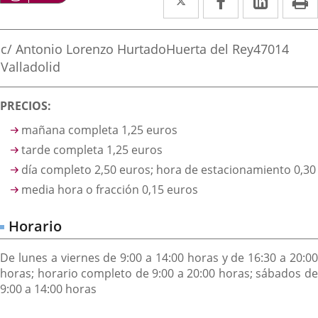
a
a
a
irección
una
una
una
Postal
c/ Antonio Lorenzo Hurtado
Huerta del Rey
47014
aplicación
aplicación
aplica
address
Valladolid
externa.
externa.
extern
Descripción
PRECIOS:
mañana completa 1,25 euros
tarde completa 1,25 euros
día completo 2,50 euros; hora de estacionamiento 0,30
media hora o fracción 0,15 euros
Horario
De lunes a viernes de 9:00 a 14:00 horas y de 16:30 a 20:00
horas; horario completo de 9:00 a 20:00 horas; sábados de
9:00 a 14:00 horas