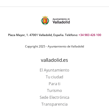
Plaza Mayor, 1. 47001 Valladolid, España. Teléfono:
+34 983 426 100
Copyright 2025 - Ayuntamiento de Valladolid
valladolid.es
El Ayuntamiento
Tu ciudad
Para ti
This
Turismo
link
Link
Sede Electrónica
will
to
Transparencia