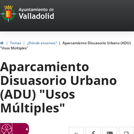
Portal
Jump to content
Web
del
Ayuntamiento
Home
Temas
¿Dónde estamos?
Aparcamiento Disuasorio Urbano (ADU)
"Usos Múltiples"
de
Aparcamiento
Valladolid
Disuasorio Urbano
(ADU) "Usos
Múltiples"
Twitter
Enlace
Facebook
Enlace
Linked
Enlace
P