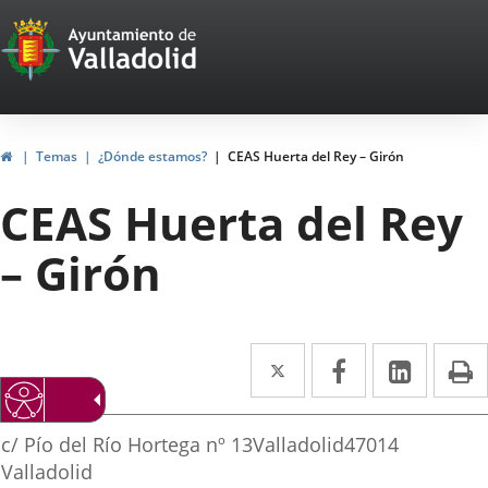
Portal
Jump to content
Web
del
Ayuntamiento
Home
Temas
¿Dónde estamos?
CEAS Huerta del Rey – Girón
de
CEAS Huerta del Rey
Valladolid
– Girón
Twitter
Enlace
Facebook
Enlace
Linked
Enlace
P
a
a
a
irección
una
una
una
Postal
c/ Pío del Río Hortega nº 13
Valladolid
47014
aplicación
aplicación
aplica
address
Valladolid