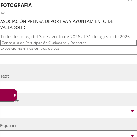
externa.
externa.
extern
FOTOGRAFÍA
ASOCIACIÓN PRENSA DEPORTIVA Y AYUNTAMIENTO DE
VALLADOLID
Fechas
Todos los días, del 3 de agosto de 2026 al 31 de agosto de 2026
del
Organizador
Concejalía de Participación Ciudadana y Deportes
evento
de
Programa
Exposiciones en los centros cívicos
actividad
Espacio
Centro Cívico Científico José Antonio Valverde
A.T. VIRGEN DE LOS AGUADORES
Search
Text
Fechas
2026
16
septiembre
19:00 - 20:15
del
Organizador
Concejalía de Participación Ciudadana y Deportes
evento
de
Programa
Muestras de Teatro Vecinal, Cultura Tradicional y Actividades Culturales y de
Colectivo
actividad
Ocio Infantil 2026
Espacio
Centro Cívico Científico José Antonio Valverde
Espacio
A. DE MEXICANOS EN CYL(Ballet Folklorico BFB)