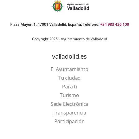
Plaza Mayor, 1. 47001 Valladolid, España. Teléfono:
+34 983 426 100
Copyright 2025 - Ayuntamiento de Valladolid
valladolid.es
El Ayuntamiento
Tu ciudad
Para ti
This
Turismo
link
Link
Sede Electrónica
will
to
Transparencia
open
external
Participación
in
application.
a