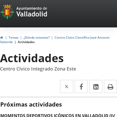
Portal
Jump to content
Web
del
Ayuntamiento
Home
Temas
¿Dónde estamos?
Centro Cívico Científico José Antonio
Valverde
Actividades
de
Actividades
Valladolid
Centro Cívico Integrado Zona Este
Twitter
Enlace
Facebook
Enlace
Linked
Enlace
P
a
a
a
una
una
una
Próximas actividades
aplicación
aplicación
aplica
MOMENTOS DEPORTIVOS ICÓNICOS EN VALLADOLID (I)/