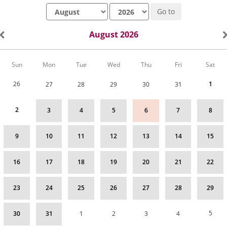
Month
Year
Go to
August 2026
Calendar
Sun
Mon
Tue
Wed
Thu
Fri
Sat
of
Actividades
26
1
27
28
29
30
31
for
August
2026
2
3
4
5
6
7
8
9
10
11
12
13
14
15
16
17
18
19
20
21
22
23
24
25
26
27
28
29
5
30
31
1
2
3
4