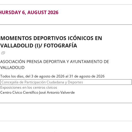
UGUST
HURSDAY 6, AUGUST 2026
026
MOMENTOS DEPORTIVOS ICÓNICOS EN
VALLADOLID (I)/ FOTOGRAFÍA
ASOCIACIÓN PRENSA DEPORTIVA Y AYUNTAMIENTO DE
VALLADOLID
Fechas
Todos los días, del 3 de agosto de 2026 al 31 de agosto de 2026
del
Organizador
Concejalía de Participación Ciudadana y Deportes
evento
de
Programa
Exposiciones en los centros cívicos
actividad
Espacio
Centro Cívico Científico José Antonio Valverde