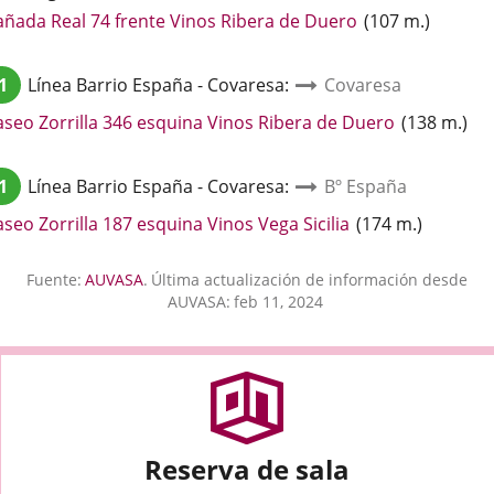
Enlace
añada Real 74 frente Vinos Ribera de Duero
(
107
m.
)
a
una
1
Línea
Barrio España - Covaresa
:
Covaresa
aplicación
externa.
Enlace
aseo Zorrilla 346 esquina Vinos Ribera de Duero
(
138
m.
)
a
una
1
Línea
Barrio España - Covaresa
:
Bº España
aplicación
externa.
Enlace
seo Zorrilla 187 esquina Vinos Vega Sicilia
(
174
m.
)
a
una
Fuente:
AUVASA
.
Última actualización de información desde
aplicación
AUVASA:
feb 11, 2024
externa.
Reserva de sala