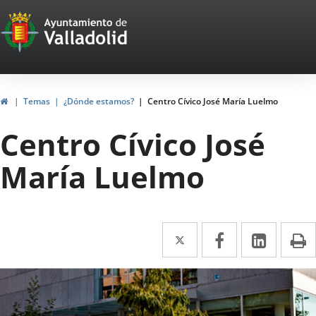
Portal
Jump to content
Web
del
Ayuntamiento
Home
Temas
¿Dónde estamos?
Centro Cívico José María Luelmo
de
Centro Cívico José
Valladolid
María Luelmo
Twitter
Enlace
Facebook
Enlace
Linked
Enlace
P
a
a
a
umber
una
una
una
iders:
aplicación
aplicación
aplica
6