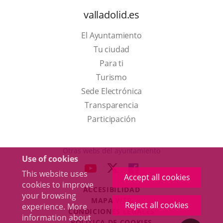
valladolid.es
El Ayuntamiento
Tu ciudad
Para ti
This
Turismo
link
Link
Sede Electrónica
will
to
Transparencia
open
external
Participación
in
application.
a
Otras webs del ayuntamiento
Use of cookies
pop-
aderSocial
LINK
LINK
LINK
This website uses
up
Accept all cookies
TO
TO
TO
cookies to improve
window.
ACCESIBILIDAD
EXTERNAL
EXTERNAL
EXTERNAL
your browsing
MAPA WEB
APPLICATION.
APPLICATION.
APPLICATION.
Reject all cookies
experience. More
r
CONDICIONES LEGALES
information about
POLÍTICA DE COOKIES