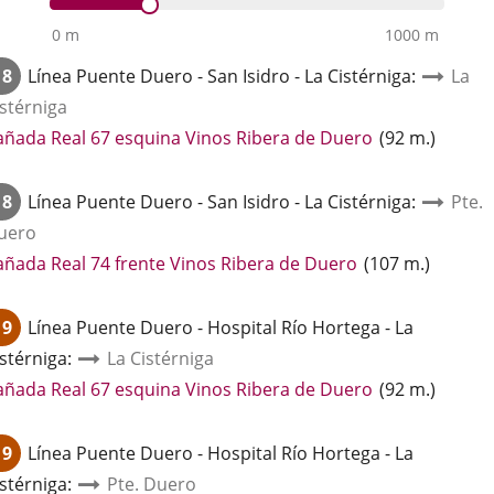
0 m
1000 m
18
Línea
Puente Duero - San Isidro - La Cistérniga
:
La
istérniga
Enlace
añada Real 67 esquina Vinos Ribera de Duero
(
92
m.
)
a
una
18
Línea
Puente Duero - San Isidro - La Cistérniga
:
Pte.
aplicación
uero
externa.
Enlace
añada Real 74 frente Vinos Ribera de Duero
(
107
m.
)
a
una
19
Línea
Puente Duero - Hospital Río Hortega - La
aplicación
istérniga
:
La Cistérniga
externa.
Enlace
añada Real 67 esquina Vinos Ribera de Duero
(
92
m.
)
a
una
19
Línea
Puente Duero - Hospital Río Hortega - La
aplicación
istérniga
:
Pte. Duero
externa.