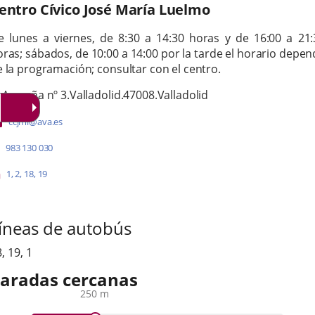
entro Cívico José María Luelmo
orario
e lunes a viernes, de 8:30 a 14:30 horas y de 16:00 a 21:
oras; sábados, de 10:00 a 14:00
p
or la tarde el horario depe
 la programación; consultar con el centro.
irección
ostal
/ Armuña nº 3.
Valladolid.
47008.
Valladolid
ddress
Email
ccjml@ava.es
Phones
983 130 030
Líneas
Enlace
Enlace
Enlace
Enlace
1
,
2
,
18
,
19
a
a
a
a
-
una
una
una
una
Bus
aplicación
aplicación
aplicación
aplicación
íneas de autobús
externa.
externa.
externa.
externa.
8
,
19
,
1
aradas cercanas
250 m