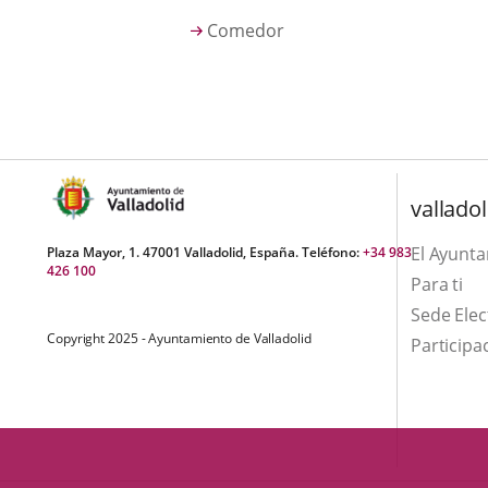
una
externa.
externa.
Comedor
aplicación
externa.
valladol
El Ayunt
Plaza Mayor, 1. 47001 Valladolid, España. Teléfono:
+34 983
426 100
Para ti
Sede Elec
Copyright 2025 - Ayuntamiento de Valladolid
Participa