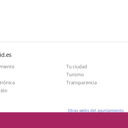
id.es
amiento
Tu ciudad
This
Turismo
Link
link
trónica
Transparencia
to
will
ción
external
open
application.
in
Otras webs del ayuntamiento
a
pop-