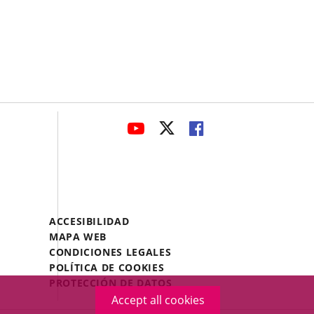
avaHeaderSocial
LINK
LINK
LINK
TO
TO
TO
EXTERNAL
EXTERNAL
EXTERNAL
APPLICATION.
APPLICATION.
APPLICATION.
Menú
ACCESIBILIDAD
Legal
MAPA WEB
Footer
CONDICIONES LEGALES
POLÍTICA DE COOKIES
PROTECCIÓN DE DATOS
Accept all cookies