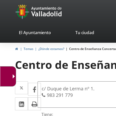
Portal
Jump to content
avaTop
Web
del
Ayuntamiento
valladolid.es
El Ayuntamiento
Tu ciudad
de
Home
Temas
¿Dónde estamos?
Centro de Enseñanza Concerta
Valladolid
Centro de Enseñan
Dirección
Twitter
Enlace
Facebook
Enlace
Postal
c/ Duque de Lerma nº 1.
a
a
address
Phones
983 291 779
Linkedin
Enlace
Print
una
una
a
aplicación
aplicación
Descripción
Tiene: