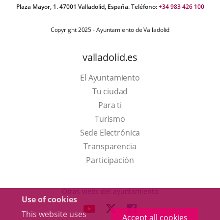
Plaza Mayor, 1. 47001 Valladolid, España. Teléfono:
+34 983 426 100
Copyright 2025 - Ayuntamiento de Valladolid
valladolid.es
El Ayuntamiento
Tu ciudad
Para ti
This
Turismo
link
Link
Sede Electrónica
will
to
Transparencia
open
external
Participación
in
application.
a
Otras webs del ayuntamiento
Use of cookies
pop-
aderSocial
LINK
LINK
LINK
This website uses
up
Accept all cookies