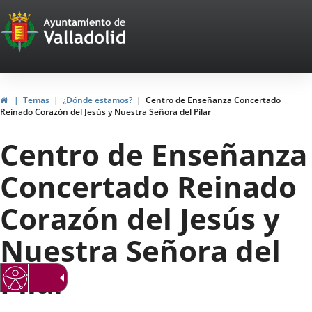
Portal
Jump to content
Web
del
Ayuntamiento
Home
Temas
¿Dónde estamos?
Centro de Enseñanza Concertado
Reinado Corazón del Jesús y Nuestra Señora del Pilar
de
Centro de Enseñanza
Valladolid
Concertado Reinado
Corazón del Jesús y
Nuestra Señora del
Pilar