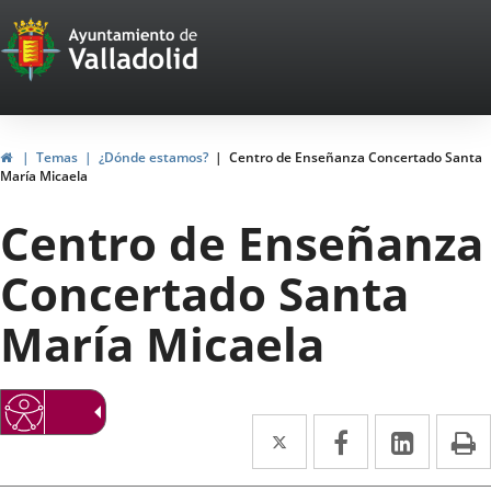
Portal
Jump to content
Web
del
Ayuntamiento
Home
Temas
¿Dónde estamos?
Centro de Enseñanza Concertado Santa
María Micaela
de
Centro de Enseñanza
Valladolid
Concertado Santa
María Micaela
Twitter
Enlace
Facebook
Enlace
Linked
Enlace
P
a
a
a