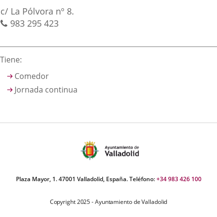
irección
una
una
una
Postal
c/ La Pólvora nº 8.
aplicación
aplicación
aplica
address
Phones
983 295 423
externa.
externa.
extern
Descripción
Tiene:
Comedor
Jornada continua
Plaza Mayor, 1. 47001 Valladolid, España. Teléfono:
+34 983 426 100
Copyright 2025 - Ayuntamiento de Valladolid