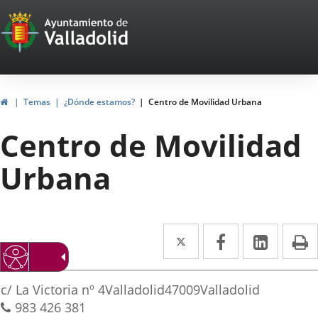
Portal
Jump to content
Web
del
Ayuntamiento
Home
Temas
¿Dónde estamos?
Centro de Movilidad Urbana
de
Centro de Movilidad
Valladolid
Urbana
Twitter
Enlace
Facebook
Enlace
Linked
Enlace
P
a
a
a
irección
una
una
una
Postal
c/ La Victoria nº 4
Valladolid
47009
Valladolid
aplicación
aplicación
aplica
address
Phones
983 426 381