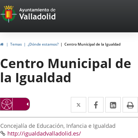
Portal
Jump to content
Web
del
Ayuntamiento
Home
Temas
¿Dónde estamos?
Centro Municipal de la Igualdad
de
Centro Municipal de
Valladolid
la Igualdad
Twitter
Enlace
Facebook
Enlace
Linked
Enlace
P
a
a
a
irección
una
una
una
Postal
Concejalía de Educación, Infancia e Igualdad
aplicación
aplicación
aplica
address
Web
Enlace
http://igualdadvalladolid.es/