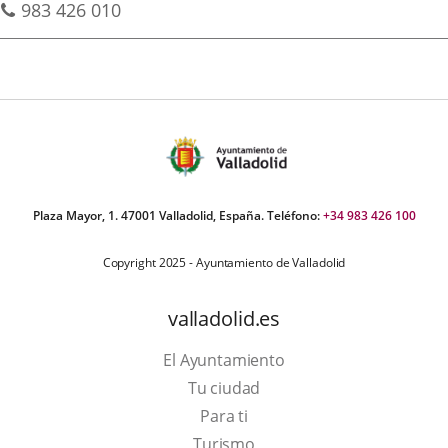
Phones
a
983 426 010
externa.
externa.
extern
una
aplicación
externa.
Plaza Mayor, 1. 47001 Valladolid, España. Teléfono:
+34 983 426 100
Copyright 2025 - Ayuntamiento de Valladolid
valladolid.es
El Ayuntamiento
Tu ciudad
Para ti
This
Turismo