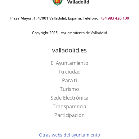
Plaza Mayor, 1. 47001 Valladolid, España. Teléfono:
+34 983 426 100
Copyright 2025 - Ayuntamiento de Valladolid
valladolid.es
El Ayuntamiento
Tu ciudad
Para ti
This
Turismo
link
Link
Sede Electrónica
will
to
Transparencia
open
external
Participación
in
application.
a
Otras webs del ayuntamiento