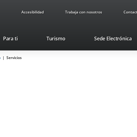
Accesibilidad
Trabaja con nosotros
Contac
This
Li
Para ti
Turismo
Sede Electrónica
link
to
will
ex
o
Servicios
open
ap
in
a
pop-
up
window.