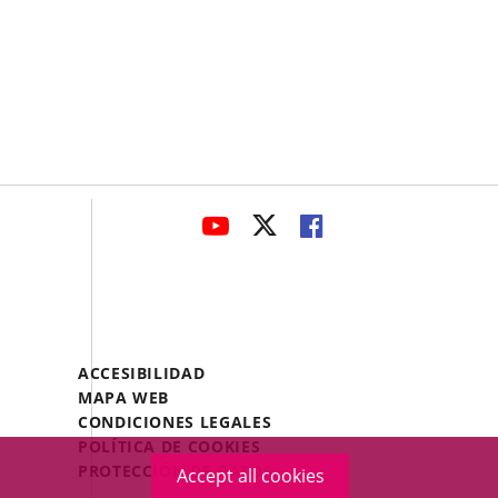
avaHeaderSocial
LINK
LINK
LINK
TO
TO
TO
EXTERNAL
EXTERNAL
EXTERNAL
APPLICATION.
APPLICATION.
APPLICATION.
Menú
ACCESIBILIDAD
Legal
MAPA WEB
Footer
CONDICIONES LEGALES
POLÍTICA DE COOKIES
PROTECCIÓN DE DATOS
Accept all cookies