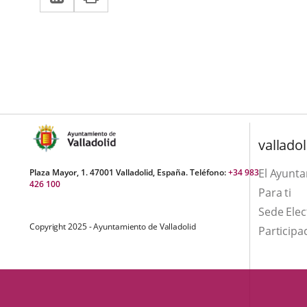
a
aplicación
aplicación
una
externa.
externa.
aplicación
externa.
valladol
El Ayunt
Plaza Mayor, 1. 47001 Valladolid, España. Teléfono:
+34 983
426 100
Para ti
Sede Elec
Copyright 2025 - Ayuntamiento de Valladolid
Participa