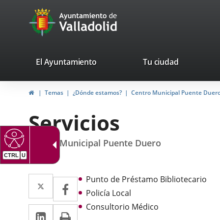
Portal
Jump to content
avaTop
Web
del
Ayuntamiento
valladolid.es
El Ayuntamiento
Tu ciudad
de
Home
Temas
¿Dónde estamos?
Centro Municipal Puente Duer
Valladolid
Servicios
Centro Municipal Puente Duero
CTRL
U
Descripción
Twitter
Enlace
Punto de Préstamo Bibliotecario
Facebook
Enlace
Policía Local
a
a
Consultorio Médico
Linkedin
Enlace
Print
una
una