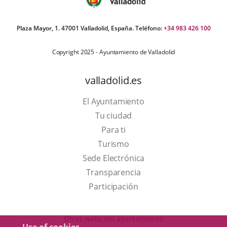
Plaza Mayor, 1. 47001 Valladolid, España. Teléfono:
+34 983 426 100
Copyright 2025 - Ayuntamiento de Valladolid
valladolid.es
El Ayuntamiento
Tu ciudad
Para ti
This
Turismo
link
Link
Sede Electrónica
will
to
Transparencia
open
external
Participación
in
application.
a
Otras webs del ayuntamiento