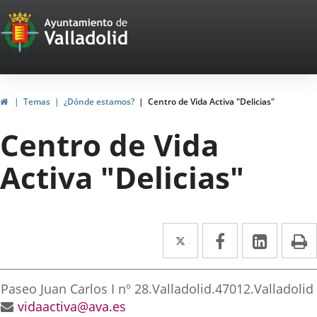
Portal
Jump to content
Web
del
Ayuntamiento
Home
Temas
¿Dónde estamos?
Centro de Vida Activa "Delicias"
de
Centro de Vida
Valladolid
Activa "Delicias"
Twitter
Enlace
Facebook
Enlace
Linked
Enlace
P
a
a
a
irección
una
una
una
Postal
Paseo Juan Carlos I nº 28.
Valladolid.
47012.
Valladolid
aplicación
aplicación
aplica
address
Email
vidaactiva@ava.es