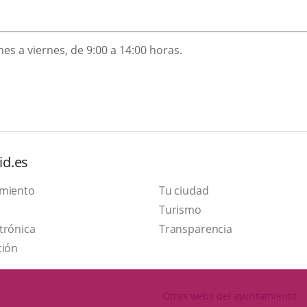
nes a viernes, de 9:00 a 14:00 horas.
id.es
amiento
Tu ciudad
This
Turismo
Link
link
trónica
Transparencia
to
will
ción
external
open
application.
in
Otras webs del ayuntamiento
a