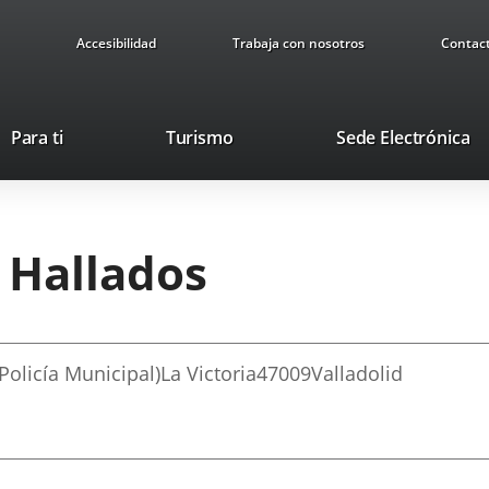
Accesibilidad
Trabaja con nosotros
Contac
This
Li
Para ti
Turismo
Sede Electrónica
link
to
will
ex
open
ap
in
 Hallados
a
pop-
up
window.
Policía Municipal)
La Victoria
47009
Valladolid