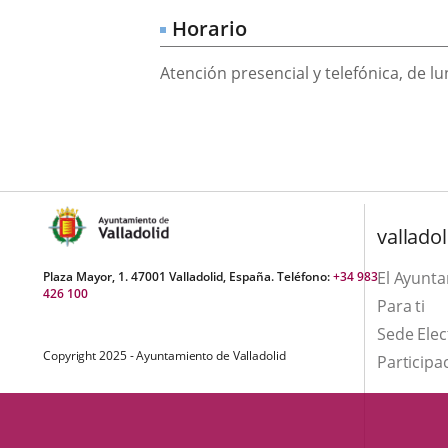
una
externa.
externa.
Horario
aplicación
Atención presencial y telefónica, de lu
externa.
valladol
El Ayunt
Plaza Mayor, 1. 47001 Valladolid, España. Teléfono:
+34 983
426 100
Para ti
Sede Elec
Copyright 2025 - Ayuntamiento de Valladolid
Participa