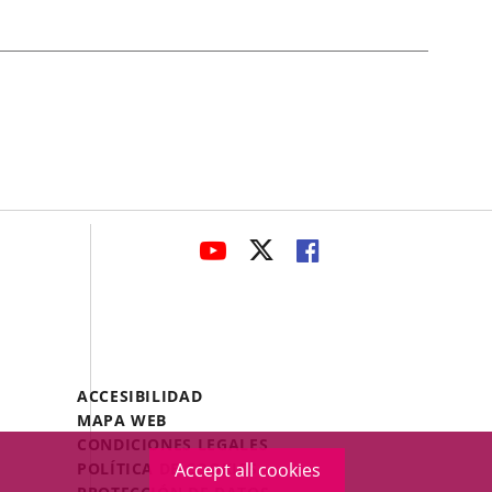
avaHeaderSocial
LINK
LINK
LINK
TO
TO
TO
EXTERNAL
EXTERNAL
EXTERNAL
APPLICATION.
APPLICATION.
APPLICATION.
Menú
ACCESIBILIDAD
Legal
MAPA WEB
Footer
CONDICIONES LEGALES
POLÍTICA DE COOKIES
Accept all cookies