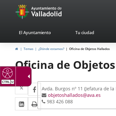
Portal
Jump to content
avaTop
Web
del
Ayuntamiento
valladolid.es
El Ayuntamiento
Tu ciudad
de
Home
Temas
¿Dónde estamos?
Oficina de Objetos Hallados
Valladolid
Oficina de Objetos
CTRL
U
Dirección
Twitter
Enlace
Facebook
Enlace
Postal
Avda. Burgos nº 11 (Jefatura de la 
a
a
address
Email
objetoshallados@ava.es
Linkedin
Enlace
Print
Phones
983 426 088
una
una
a
aplicación
aplicación