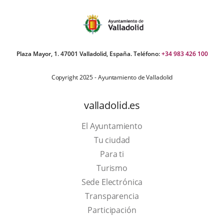
Plaza Mayor, 1. 47001 Valladolid, España. Teléfono:
+34 983 426 100
Copyright 2025 - Ayuntamiento de Valladolid
valladolid.es
El Ayuntamiento
Tu ciudad
Para ti
This
Turismo
link
Link
Sede Electrónica
will
to
Transparencia
open
external
Participación
in
application.