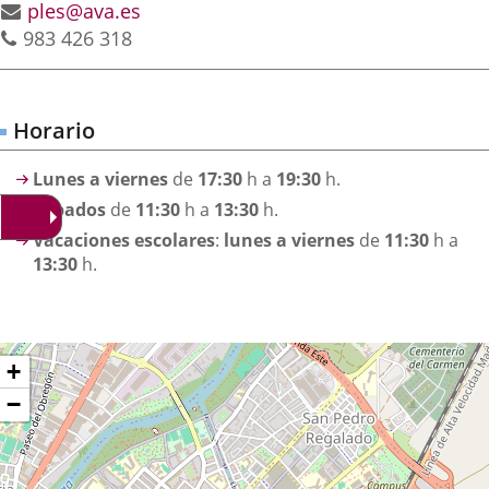
Email
ples@ava.es
externa.
externa.
extern
Phones
983 426 318
Horario
Lunes a viernes
de
17:30
h a
19:30
h.
Sábados
de
11:30
h a
13:30
h.
Vacaciones escolares
:
lunes a viernes
de
11:30
h a
13:30
h.
Dónde
ip
+
ap
stamos?
−