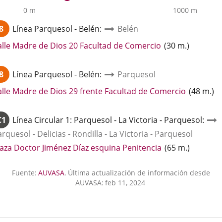
0 m
1000 m
8
Línea
Parquesol - Belén
:
Belén
Enlace
alle Madre de Dios 20 Facultad de Comercio
(
30
m.
)
a
una
8
Línea
Parquesol - Belén
:
Parquesol
aplicación
externa.
Enlace
alle Madre de Dios 29 frente Facultad de Comercio
(
48
m.
)
a
una
C1
Línea
Circular 1: Parquesol - La Victoria - Parquesol
:
aplicació
rquesol - Delicias - Rondilla - La Victoria - Parquesol
externa.
Enlace
laza Doctor Jiménez Díaz esquina Penitencia
(
65
m.
)
a
una
Fuente:
AUVASA
.
Última actualización de información desde
aplicación
AUVASA:
feb 11, 2024
externa.