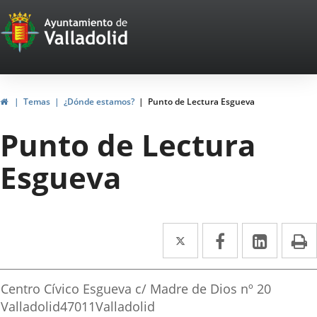
Portal
Jump to content
Web
del
Ayuntamiento
Home
Temas
¿Dónde estamos?
Punto de Lectura Esgueva
de
Punto de Lectura
Valladolid
Esgueva
Twitter
Enlace
Facebook
Enlace
Linked
Enlace
P
a
a
a
irección
una
una
una
Postal
Centro Cívico Esgueva c/ Madre de Dios nº 20
aplicación
aplicación
aplica
address
Valladolid
47011
Valladolid