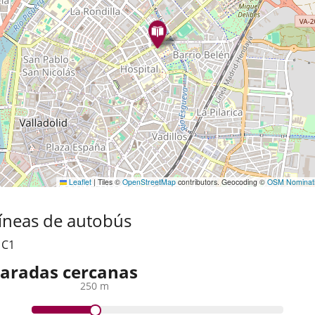
Leaflet
|
Tiles ©
OpenStreetMap
contributors. Geocoding ©
OSM Nominat
íneas de autobús
,
C1
aradas cercanas
250 m