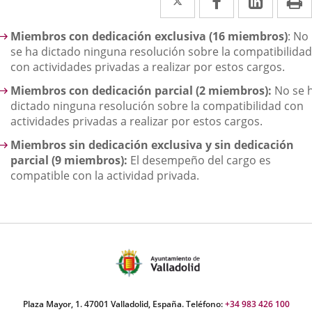
a
a
a
escripción
Miembros con dedicación exclusiva (16 miembros)
: No
una
una
una
se ha dictado ninguna resolución sobre la compatibilidad
aplicación
aplicación
aplica
con actividades privadas a realizar por estos cargos.
externa.
externa.
extern
Miembros con dedicación parcial (2 miembros):
No se 
dictado ninguna resolución sobre la compatibilidad con
actividades privadas a realizar por estos cargos.
Miembros sin dedicación exclusiva y sin dedicación
parcial (9 miembros):
El desempeño del cargo es
compatible con la actividad privada.
Plaza Mayor, 1. 47001 Valladolid, España. Teléfono:
+34 983 426 100