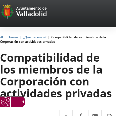
Portal
Jump to content
Web
del
Ayuntamiento
Home
Temas
¿Qué hacemos?
Compatibilidad de los miembros de la
Corporación con actividades privadas
de
Compatibilidad de
Valladolid
los miembros de la
Corporación con
actividades privadas
Twitter
Enlace
Facebook
Enlace
Linked
Enlace
P