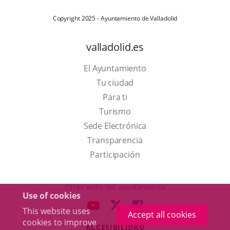
Copyright 2025 - Ayuntamiento de Valladolid
valladolid.es
El Ayuntamiento
Tu ciudad
Para ti
This
Turismo
link
Link
Sede Electrónica
will
to
Transparencia
open
external
Participación
in
application.
a
Otras webs del ayuntamiento
Use of cookies
pop-
aderSocial
LINK
LINK
LINK
This website uses
up
Accept all cookies
TO
TO
TO
cookies to improve
window.
ACCESIBILIDAD