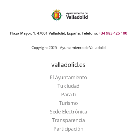
Plaza Mayor, 1. 47001 Valladolid, España. Teléfono:
+34 983 426 100
Copyright 2025 - Ayuntamiento de Valladolid
valladolid.es
El Ayuntamiento
Tu ciudad
Para ti
This
Turismo
link
Link
Sede Electrónica
will
to
Transparencia
open
external
Participación