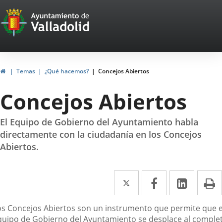
Portal
Jump to content
Web
del
Ayuntamiento
Home
Temas
¿Qué hacemos?
Concejos Abiertos
de
Concejos Abiertos
Valladolid
El Equipo de Gobierno del Ayuntamiento habla
directamente con la ciudadanía en los Concejos
Abiertos.
Twitter
Enlace
Facebook
Enlace
Linked
Enlace
P
a
a
a
escripción
os Concejos Abiertos son un instrumento que permite que e
una
una
una
quipo de Gobierno del Ayuntamiento se desplace al comple