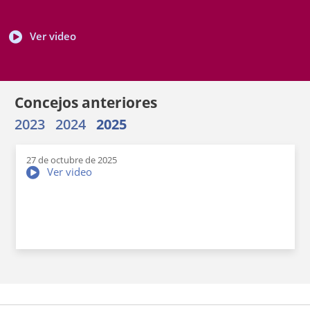
Enlace
Ver video
a
una
aplicación
externa.
Concejos anteriores
2023
2024
2025
27 de octubre de 2025
Enlace
Ver video
a
una
aplicación
externa.