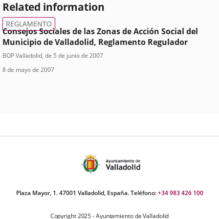
Related information
REGLAMENTO
Consejos Sociales de las Zonas de Acción Social del
Municipio de Valladolid, Reglamento Regulador
Tipo
Referencia
BOP Valladolid
, de 5 de junio de 2007
boletin
Fecha
de
8 de mayo de 2007
de
normativa
aprobación
Plaza Mayor, 1. 47001 Valladolid, España. Teléfono:
+34 983 426 100
Copyright 2025 - Ayuntamiento de Valladolid