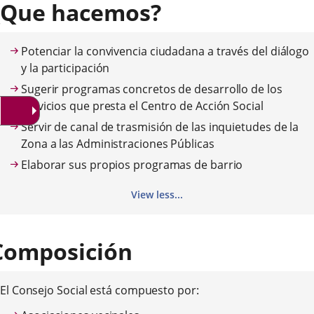
¿Que hacemos?
una
una
una
aplicación
aplicación
aplica
Potenciar la convivencia ciudadana a través del diálogo
externa.
externa.
extern
y la participación
Sugerir programas concretos de desarrollo de los
servicios que presta el Centro de Acción Social
Servir de canal de trasmisión de las inquietudes de la
Zona a las Administraciones Públicas
Elaborar sus propios programas de barrio
View less...
Composición
El Consejo Social está compuesto por: