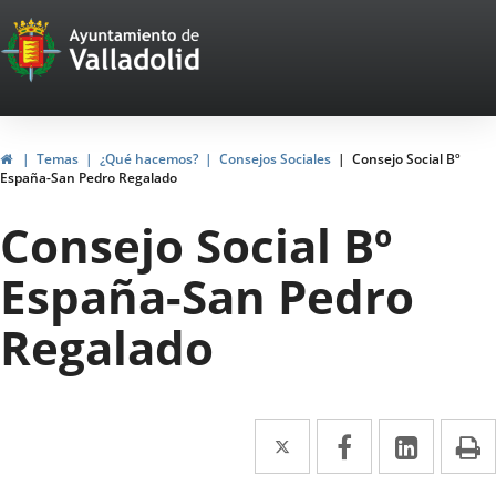
Portal
Jump to content
Web
del
Ayuntamiento
Home
Temas
¿Qué hacemos?
Consejos Sociales
Consejo Social Bº
España-San Pedro Regalado
de
Consejo Social Bº
Valladolid
España-San Pedro
Regalado
Twitter
Enlace
Facebook
Enlace
Linked
Enlace
P
a
a
a