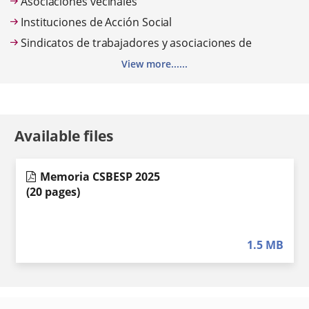
Asociaciones vecinales
Instituciones de Acción Social
Sindicatos de trabajadores y asociaciones de
profesionales
View more......
Asociaciones con fines de desarrollo comunitario
Entidades e instituciones educativas y comunitarias
Otras que el Pleno del Consejo considere de interés
Available files
para la Zona
Memoria CSBESP 2025
(20 pages)
1.5
MB