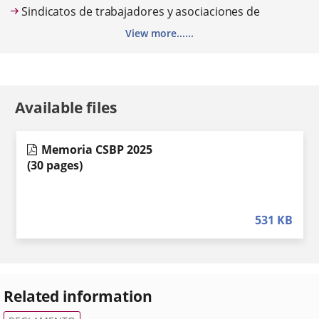
Sindicatos de trabajadores y asociaciones de
profesionales
View more......
Asociaciones con fines de desarrollo comunitario
Entidades e instituciones educativas y comunitarias
Otras que el Pleno del Consejo considere de interés
Available files
para la Zona
Memoria CSBP 2025
(30 pages)
531
KB
Related information