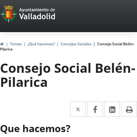
Portal
Jump to content
Web
del
Ayuntamiento
Home
Temas
¿Qué hacemos?
Consejos Sociales
Consejo Social Belén-
Pilarica
de
Consejo Social Belén-
Valladolid
Pilarica
Twitter
Enlace
Facebook
Enlace
Linked
Enlace
P
a
a
a
¿Que hacemos?
una
una
una