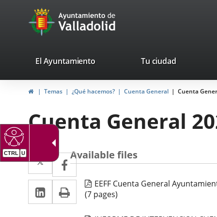
Portal
Jump to content
avaTop
Web
del
Ayuntamiento
valladolid.es
El Ayuntamiento
Tu ciudad
de
Home
Temas
¿Qué hacemos?
Cuenta General
Cuenta Gener
Valladolid
Cuenta General 20
Available files
Twitter
Enlace
CTRL
U
Facebook
Enlace
a
a
EEFF Cuenta General Ayuntamient
Linkedin
Enlace
Print
una
una
(7 pages)
a
aplicación
aplicación