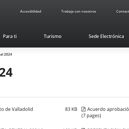
Accesibilidad
Trabaja con nosotros
Contac
This
Li
Para ti
Turismo
Sede Electrónica
link
to
will
ex
al 2024
open
ap
in
24
a
pop-
up
window.
o de Valladolid
83
KB
Acuerdo aprobació
(7 pages)