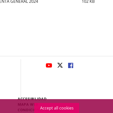
ENTA GENERAL 2024
102
KB
avaHeaderSocial
LINK
LINK
LINK
TO
TO
TO
EXTERNAL
EXTERNAL
EXTERNAL
APPLICATION.
APPLICATION.
APPLICATION.
Menú
ACCESIBILIDAD
Legal
MAPA WEB
Accept all cookies
Footer
CONDICIONES LEGALES