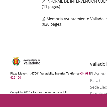
una
INFORME DE INTERVENCION CUE
externa.
externa.
(11 pages)
aplicación
externa.
Memoria Ayuntamiento Valladoli
(828 pages)
valladol
El Ayunt
Plaza Mayor, 1. 47001 Valladolid, España. Teléfono:
+34 983
426 100
Para ti
Sede Elec
Copyright 2025 - Ayuntamiento de Valladolid
Participa