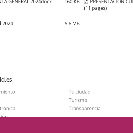
NTA GENERAL 2024docx
160
KB
PRESENTACION CU
(11 pages)
d 2024
5.6
MB
id.es
amiento
Tu ciudad
This
Turismo
Link
link
trónica
Transparencia
to
will
ción
external
open