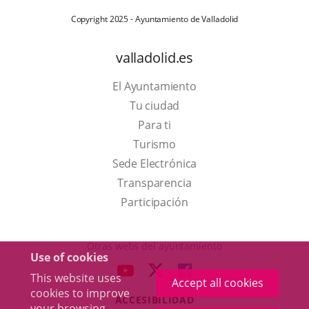
Copyright 2025 - Ayuntamiento de Valladolid
valladolid.es
El Ayuntamiento
Tu ciudad
Para ti
This
Turismo
link
Link
Sede Electrónica
will
to
Transparencia
open
external
Participación
in
application.
a
Otras webs del ayuntamiento
Use of cookies
pop-
aderSocial
LINK
LINK
LINK
This website uses
up
Accept all cookies
TO
TO
TO
cookies to improve
window.
ACCESIBILIDAD
EXTERNAL
EXTERNAL
EXTERNAL
your browsing