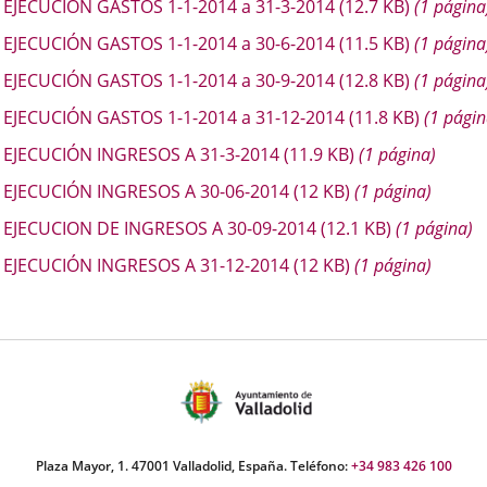
escripción
EJECUCIÓN GASTOS 1-1-2014 a 31-3-2014
(12.7
KB
)
(1 página
una
una
una
EJECUCIÓN GASTOS 1-1-2014 a 30-6-2014
(11.5
KB
)
(1 página
aplicación
aplicación
aplica
EJECUCIÓN GASTOS 1-1-2014 a 30-9-2014
(12.8
KB
)
(1 página
externa.
externa.
extern
EJECUCIÓN GASTOS 1-1-2014 a 31-12-2014
(11.8
KB
)
(1 págin
EJECUCIÓN INGRESOS A 31-3-2014
(11.9
KB
)
(1 página)
EJECUCIÓN INGRESOS A 30-06-2014
(12
KB
)
(1 página)
EJECUCION DE INGRESOS A 30-09-2014
(12.1
KB
)
(1 página)
EJECUCIÓN INGRESOS A 31-12-2014
(12
KB
)
(1 página)
Plaza Mayor, 1. 47001 Valladolid, España. Teléfono:
+34 983 426 100