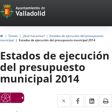
Portal
Jump to content
Web
del
Ayuntamiento
Home
Temas
¿Qué hacemos?
Estados de ejecución del presupuesto
municipal
Estados de ejecución del presupuesto municipal 2014
de
Estados de ejecución
Valladolid
del presupuesto
municipal 2014
Twitter
Enlace
Facebook
Enlace
Linked
Enlace
P
a
a
a