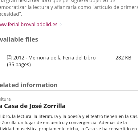
a gran fiesta del libro que persigue el objetivo de
emocratizar la lectura y afianzarla como "artículo de primer
ecesidad".
Enlace
w.ferialibrovalladolid.es
a
una
vailable files
aplicación
externa.
2012 - Memoria de la Feria del Libro
282
KB
(35 pages)
elated information
ltura
a Casa de José Zorrilla
 libro, la lectura, la literatura y la poesía y el teatro tienen en la Cas
 Zorrilla un lugar de encuentro y convergencia. Además de la
tividad museística propiamente dicha, la Casa se ha convertido en
fitriona de recitales, lecturas, talleres, conferencias,...