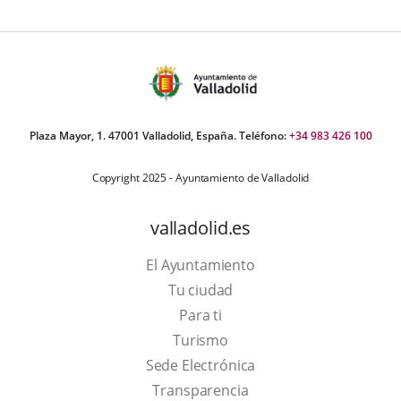
ategoría
Plaza Mayor, 1. 47001 Valladolid, España. Teléfono:
+34 983 426 100
Copyright 2025 - Ayuntamiento de Valladolid
valladolid.es
El Ayuntamiento
Tu ciudad
Para ti
This
Turismo
link
Link
Sede Electrónica
will
to
Transparencia