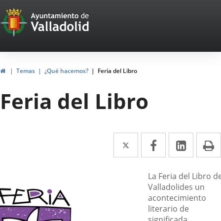
Portal
Jump to content
Web
del
Ayuntamiento
Home
Temas
¿Qué hacemos?
Feria del Libro
de
Feria del Libro
Valladolid
Twitter
Enlace
Facebook
Enlace
Linked
Enlace
P
a
a
a
una
una
una
escripción
La Feria del Libro d
Valladolides un
aplicación
aplicación
aplica
acontecimiento
externa.
externa.
extern
literario de
significada