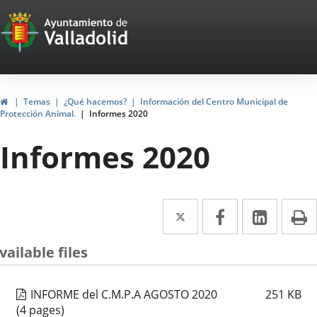
Portal
Jump to content
Web
del
Ayuntamiento
Home
Temas
¿Qué hacemos?
Información del Centro Municipal de
Protección Animal.
Informes 2020
de
Informes 2020
Valladolid
Twitter
Enlace
Facebook
Enlace
Linked
Enlace
P
a
a
a
vailable files
una
una
una
aplicación
aplicación
aplica
INFORME del C.M.P.A AGOSTO 2020
251
KB
externa.
externa.
extern
(4 pages)