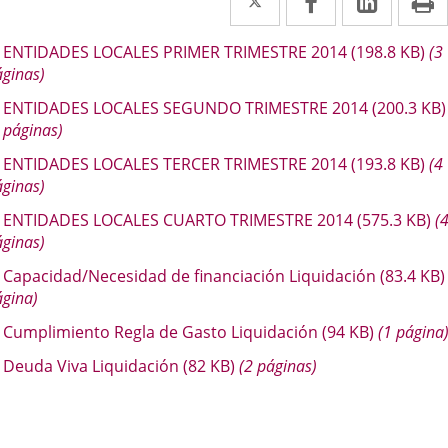
a
a
a
escripción
ENTIDADES LOCALES PRIMER TRIMESTRE 2014
(198.8
KB
)
(3
una
una
una
ginas)
aplicación
aplicación
aplica
ENTIDADES LOCALES SEGUNDO TRIMESTRE 2014
(200.3
KB
)
externa.
externa.
extern
 páginas)
ENTIDADES LOCALES TERCER TRIMESTRE 2014
(193.8
KB
)
(4
ginas)
ENTIDADES LOCALES CUARTO TRIMESTRE 2014
(575.3
KB
)
(
ginas)
Capacidad/Necesidad de financiación Liquidación
(83.4
KB
)
ágina)
Cumplimiento Regla de Gasto Liquidación
(94
KB
)
(1 página
Deuda Viva Liquidación
(82
KB
)
(2 páginas)