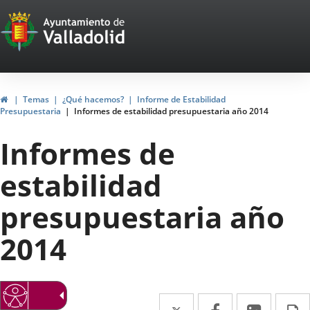
Portal
Jump to content
Web
del
Ayuntamiento
Home
Temas
¿Qué hacemos?
Informe de Estabilidad
Presupuestaria
Informes de estabilidad presupuestaria año 2014
de
Informes de
Valladolid
estabilidad
presupuestaria año
2014
Twitter
Enlace
Facebook
Enlace
Linked
Enlace
P