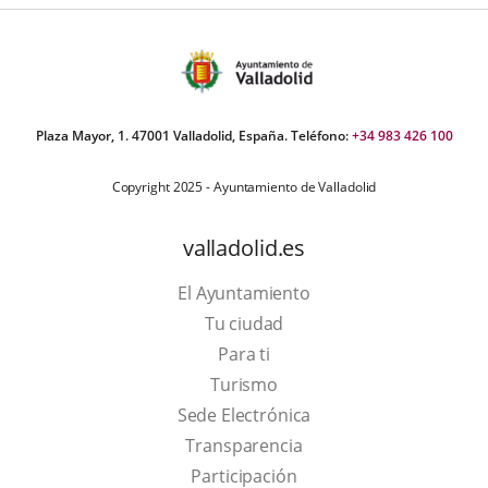
Plaza Mayor, 1. 47001 Valladolid, España. Teléfono:
+34 983 426 100
Copyright 2025 - Ayuntamiento de Valladolid
valladolid.es
El Ayuntamiento
Tu ciudad
Para ti
This
Turismo
link
Link
Sede Electrónica
will
to
Transparencia
open
external
Participación