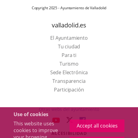
Copyright 2025 - Ayuntamiento de Valladolid
valladolid.es
El Ayuntamiento
Tu ciudad
Para ti
This
Turismo
link
Link
Sede Electrónica
will
to
Transparencia
open
external
Participación
in
application.
a
Otras webs del ayuntamiento
Use of cookies
pop-
aderSocial
LINK
LINK
LINK
This website uses
up
Accept all cookies
TO
TO
TO
cookies to improve
window.
ACCESIBILIDAD
EXTERNAL
EXTERNAL
EXTERNAL
your browsing