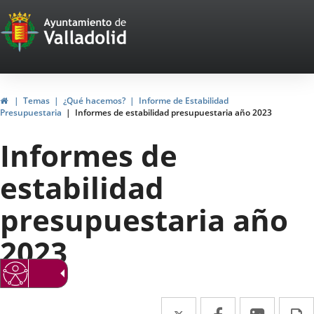
Portal
Jump to content
Web
del
Ayuntamiento
Home
Temas
¿Qué hacemos?
Informe de Estabilidad
Presupuestaria
Informes de estabilidad presupuestaria año 2023
de
Informes de
Valladolid
estabilidad
presupuestaria año
2023
Twitter
Enlace
Facebook
Enlace
Linked
Enlace
P