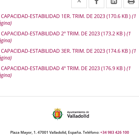
a
a
a
escripción
CAPACIDAD-ESTABILIDAD 1ER. TRIM. DE 2023
(170.6
KB
)
(1
una
una
una
ágina)
aplicación
aplicación
aplica
CAPACIDAD-ESTABILIDAD 2º TRIM. DE 2023
(173.2
KB
)
(1
externa.
externa.
extern
ágina)
CAPACIDAD-ESTABILIDAD 3ER. TRIM. DE 2023
(174.6
KB
)
(1
ágina)
CAPACIDAD-ESTABILIDAD 4º TRIM. DE 2023
(176.9
KB
)
(1
ágina)
Plaza Mayor, 1. 47001 Valladolid, España. Teléfono:
+34 983 426 100