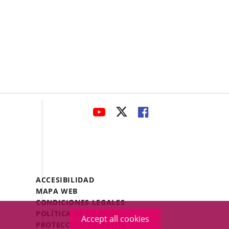
avaHeaderSocial
LINK
LINK
LINK
TO
TO
TO
EXTERNAL
EXTERNAL
EXTERNAL
APPLICATION.
APPLICATION.
APPLICATION.
Menú
ACCESIBILIDAD
Legal
MAPA WEB
Footer
CONDICIONES LEGALES
POLÍTICA DE COOKIES
Accept all cookies
PROTECCIÓN DE DATOS