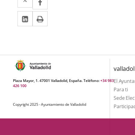
a
a
Linkedin
Enlace
Print
una
una
a
aplicación
aplicación
una
externa.
externa.
aplicación
externa.
valladol
El Ayunt
Plaza Mayor, 1. 47001 Valladolid, España. Teléfono:
+34 983
426 100
Para ti
Sede Elec
Copyright 2025 - Ayuntamiento de Valladolid
Participa