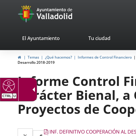
Portal
Jump to content
avaTop
Web
del
Ayuntamiento
valladolid.es
El Ayuntamiento
Tu ciudad
de
Home
Temas
¿Qué hacemos?
Informes de Control Financiero
Valladolid
Desarrollo 2018-2019
Informe Control F
Carácter Bienal, 
CTRL
U
Proyectos de Coope
Descripción
Twitter
Enlace
INF. DEFINITIVO COOPERACIÓN AL D
Facebook
Enlace