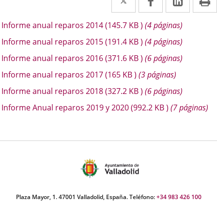
a
a
a
escripción
Informe anual reparos 2014
(145.7
KB
)
(4 páginas)
una
una
una
Informe anual reparos 2015
(191.4
KB
)
(4 páginas)
aplicación
aplicación
aplica
Informe anual reparos 2016
(371.6
KB
)
(6 páginas)
externa.
externa.
extern
Informe anual reparos 2017
(165
KB
)
(3 páginas)
Informe anual reparos 2018
(327.2
KB
)
(6 páginas)
Informe Anual reparos 2019 y 2020
(992.2
KB
)
(7 páginas)
Plaza Mayor, 1. 47001 Valladolid, España. Teléfono:
+34 983 426 100