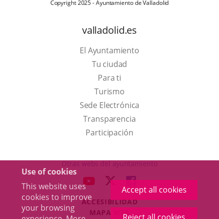
Copyright 2025 - Ayuntamiento de Valladolid
valladolid.es
El Ayuntamiento
Tu ciudad
Para ti
This
Turismo
link
Link
Sede Electrónica
will
to
Transparencia
open
external
Participación
in
application.
a
Otras webs del ayuntamiento
Use of cookies
pop-
aderSocial
LINK
LINK
LINK
This website uses
up
Accept all cookies
TO
TO
TO
cookies to improve
window.
ACCESIBILIDAD
EXTERNAL
EXTERNAL
EXTERNAL
your browsing
MAPA WEB
APPLICATION.
APPLICATION.
APPLICATION.
Reject all cookies
experience. More