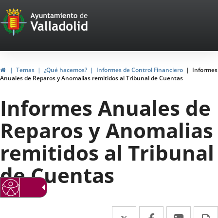
Portal
Jump to content
Web
del
Ayuntamiento
Home
Temas
¿Qué hacemos?
Informes de Control Financiero
Informes
Anuales de Reparos y Anomalias remitidos al Tribunal de Cuentas
de
Informes Anuales de
Valladolid
Reparos y Anomalias
remitidos al Tribunal
de Cuentas
Twitter
Enlace
Facebook
Enlace
Linked
Enlace
P