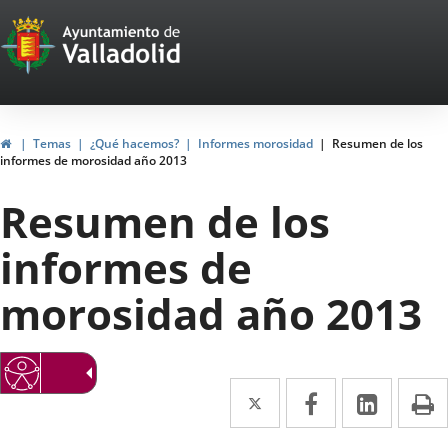
Portal
Jump to content
Web
del
Ayuntamiento
Home
Temas
¿Qué hacemos?
Informes morosidad
Resumen de los
informes de morosidad año 2013
de
Resumen de los
Valladolid
informes de
morosidad año 2013
Twitter
Enlace
Facebook
Enlace
Linked
Enlace
P
a
a
a