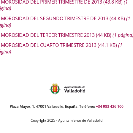
escripción
MOROSIDAD DEL PRIMER TRIMESTRE DE 2013
(43.8
KB
)
(1
una
una
una
ágina)
aplicación
aplicación
aplica
MOROSIDAD DEL SEGUNDO TRIMESTRE DE 2013
(44
KB
)
(1
externa.
externa.
extern
ágina)
MOROSIDAD DEL TERCER TRIMESTRE 2013
(44
KB
)
(1 página
MOROSIDAD DEL CUARTO TRIMESTRE 2013
(44.1
KB
)
(1
ágina)
Plaza Mayor, 1. 47001 Valladolid, España. Teléfono:
+34 983 426 100
Copyright 2025 - Ayuntamiento de Valladolid