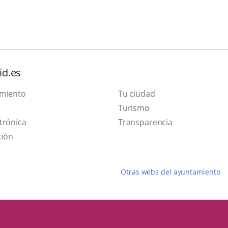
id.es
amiento
Tu ciudad
This
Turismo
Link
link
trónica
Transparencia
to
will
ción
external
open
application.
in
Otras webs del ayuntamiento
a
pop-
up
window.