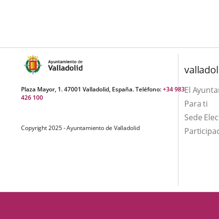
una
externa.
externa.
aplicación
externa.
valladol
El Ayunt
Plaza Mayor, 1. 47001 Valladolid, España. Teléfono:
+34 983
426 100
Para ti
Sede Elec
Copyright 2025 - Ayuntamiento de Valladolid
Participa