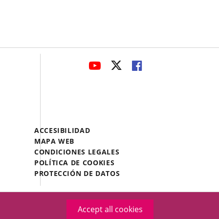
avaHeaderSocial
LINK
LINK
LINK
TO
TO
TO
EXTERNAL
EXTERNAL
EXTERNAL
APPLICATION.
APPLICATION.
APPLICATION.
Menú
ACCESIBILIDAD
Legal
MAPA WEB
Footer
CONDICIONES LEGALES
POLÍTICA DE COOKIES
PROTECCIÓN DE DATOS
Accept all cookies