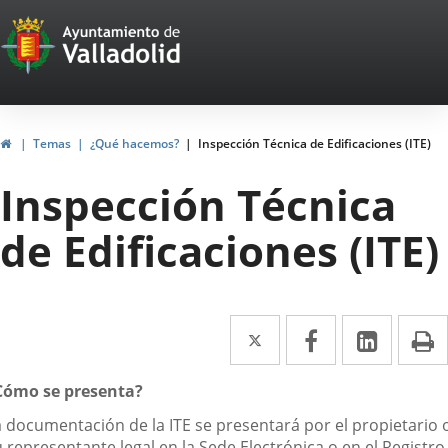
Portal
Jump to content
Web
del
Ayuntamiento
Home
Temas
¿Qué hacemos?
Inspección Técnica de Edificaciones (ITE)
de
Inspección Técnica
Valladolid
de Edificaciones (ITE)
Twitter
Enlace
Facebook
Enlace
Linked
Enlace
P
a
a
a
escripción
Cómo se presenta?
una
una
una
a documentación de la ITE se presentará por el propietario 
aplicación
aplicación
aplica
 representante legal en la Sede Electrónica o en el Registro