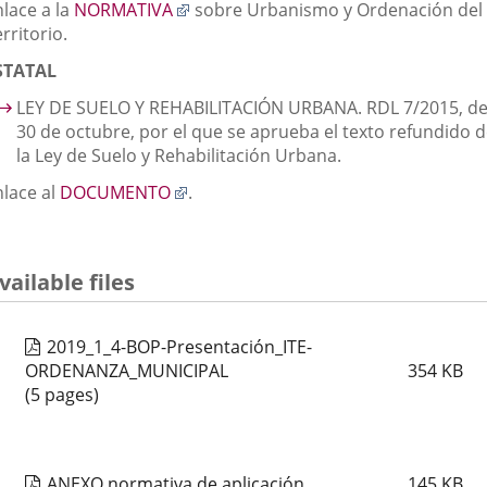
Enlace
nlace a la
NORMATIVA
sobre Urbanismo y Ordenación del
a
rritorio.
una
STATAL
aplicación
externa.
LEY DE SUELO Y REHABILITACIÓN URBANA. RDL 7/2015, d
30 de octubre, por el que se aprueba el texto refundido 
la Ley de Suelo y Rehabilitación Urbana.
Enlace
nlace al
DOCUMENTO
.
a
una
aplicación
vailable files
externa.
2019_1_4-BOP-Presentación_ITE-
ORDENANZA_MUNICIPAL
354
KB
(5 pages)
ANEXO normativa de aplicación
145
KB