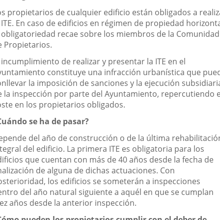
s propietarios de cualquier edificio están obligados a realiz
 ITE. En caso de edificios en régimen de propiedad horizonta
a obligatoriedad recae sobre los miembros de la Comunidad
e Propietarios.
 incumplimiento de realizar y presentar la ITE en el
yuntamiento constituye una infracción urbanística que pue
nllevar la imposición de sanciones y la ejecución subsidiari
e la inspección por parte del Ayuntamiento, repercutiendo e
ste en los propietarios obligados.
Cuándo se ha de pasar?
epende del año de construcción o de la última rehabilitació
tegral del edificio. La primera ITE es obligatoria para los
dificios que cuentan con más de 40 años desde la fecha de
inalización de alguna de dichas actuaciones. Con
osterioridad, los edificios se someterán a inspecciones
entro del año natural siguiente a aquél en que se cumplan
iez años desde la anterior inspección.
Cómo pueden los propietarios cumplir con el deber de