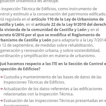
gislación urbanística les atribuye.
a Inspección Técnica de Edificios, como instrumento de
ntrol y estímulo a la conservación del patrimonio edificado
stá regulada en el
artículo 110 de la Ley de Urbanismo de
astilla y León
, en el
artículo 22 de la Ley 9/2010 del derec
 la vivienda de la comunidad de Castilla y León
y en el
ecreto 6/2016 por el que se modifica el Reglamento de
rbanismo de Castilla y León
para adaptarlo a la Ley 7/2014
e 12 de septiembre, de medidas sobre rehabilitación,
egeneración y renovación urbana, y sobre sostenibilidad,
oordinación y simplificación en materia de urbanismo.
Qué hacemos respecto a las ITE en la Sección de Control 
nspección de Edificios?
Custodia y mantenimiento de las bases de datos de las
Inspecciones Técnicas de Edificios.
Actualización de los datos referentes a las edificaciones
relacionadas con la Inspección Técnica.
Evaluación de las Inspecciones Técnicas presentadas en e
Ayuntamiento.