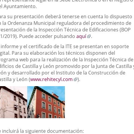
externa.
externa.
extern
el Ayuntamiento.
ara su presentación deberá tenerse en cuenta lo dispuesto
n la Ordenanza Municipal reguladora del procedimiento de
resentación de la Inspección Técnica de Edificaciones (BOP
Enlace
/1/2019). Puede acceder pulsando
aquí
.
a
 informe y el certificado de la ITE se presentan en soporte
una
gital. Para su elaboración los técnicos disponen del
aplicación
rograma web para la realización de la Inspección Técnica de
externa.
ificios de Castilla y León promovido por la Junta de Castilla 
ón y desarrollado por el Instituto de la Construcción de
Enlace
stilla y León (
www.rehitecyl.com
).
a
una
aplicación
externa.
e incluirá la siguiente documentación: