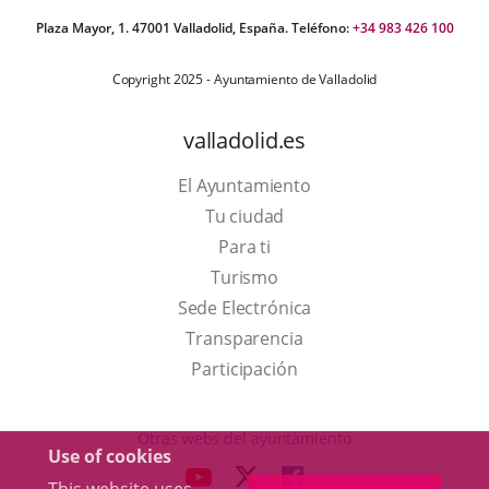
Plaza Mayor, 1. 47001 Valladolid, España. Teléfono:
+34 983 426 100
Copyright 2025 - Ayuntamiento de Valladolid
valladolid.es
El Ayuntamiento
Tu ciudad
Para ti
This
Turismo
link
Link
Sede Electrónica
will
to
Transparencia
open
external
Participación
in
application.
a
Otras webs del ayuntamiento
Use of cookies
pop-
aderSocial
LINK
LINK
LINK