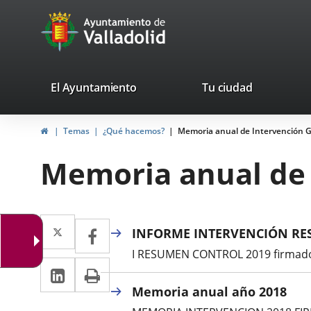
Portal
Jump to content
avaTop
Web
del
Ayuntamiento
valladolid.es
El Ayuntamiento
Tu ciudad
de
Home
Temas
¿Qué hacemos?
Memoria anual de Intervención 
Valladolid
Memoria anual de 
Twitter
Enlace
Facebook
Enlace
INFORME INTERVENCIÓN RE
a
a
I RESUMEN CONTROL 2019 firmado 
Linkedin
Enlace
Print
una
una
a
Memoria anual año 2018
aplicación
aplicación