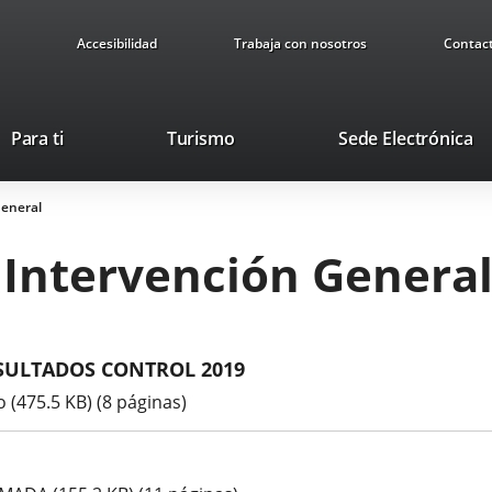
Accesibilidad
Trabaja con nosotros
Contac
This
Li
Para ti
Turismo
Sede Electrónica
link
to
will
ex
General
open
ap
in
Intervención Genera
a
pop-
up
window.
SULTADOS CONTROL 2019
(475.5 KB) (8 páginas)