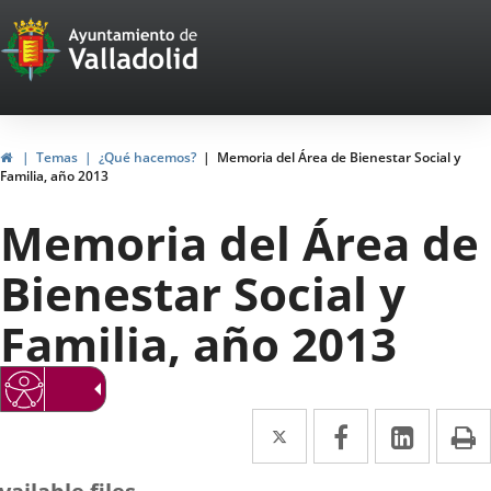
Portal
Jump to content
Web
del
Ayuntamiento
Home
Temas
¿Qué hacemos?
Memoria del Área de Bienestar Social y
Familia, año 2013
de
Memoria del Área de
Valladolid
Bienestar Social y
Familia, año 2013
Twitter
Enlace
Facebook
Enlace
Linked
Enlace
P
a
a
a