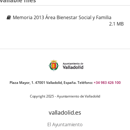
vailable files
una
una
una
aplicación
aplicación
aplica
Memoria 2013 Área Bienestar Social y Familia
externa.
externa.
extern
2.1
MB
Plaza Mayor, 1. 47001 Valladolid, España. Teléfono:
+34 983 426 100
Copyright 2025 - Ayuntamiento de Valladolid
valladolid.es
El Ayuntamiento