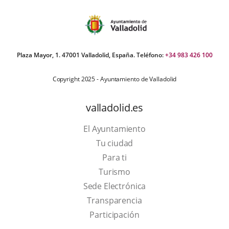
Plaza Mayor, 1. 47001 Valladolid, España. Teléfono:
+34 983 426 100
Copyright 2025 - Ayuntamiento de Valladolid
valladolid.es
El Ayuntamiento
Tu ciudad
Para ti
This
Turismo
link
Link
Sede Electrónica
will
to
Transparencia
open
external
Participación
in
application.