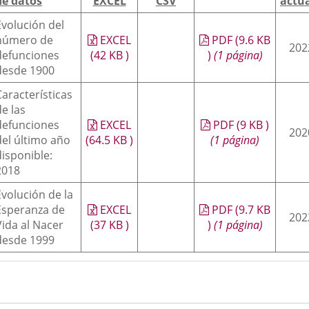
de datos
EXCEL
CSV
actua
externa.
externa.
extern
Evolución del
número de
EXCEL
PDF
(9.6
KB
202
defunciones
(42
KB
)
)
(1 página)
desde 1900
Características
de las
defunciones
EXCEL
PDF
(9
KB
)
202
del último año
(64.5
KB
)
(1 página)
disponible:
2018
Evolución de la
Esperanza de
EXCEL
PDF
(9.7
KB
202
Vida al Nacer
(37
KB
)
)
(1 página)
desde 1999