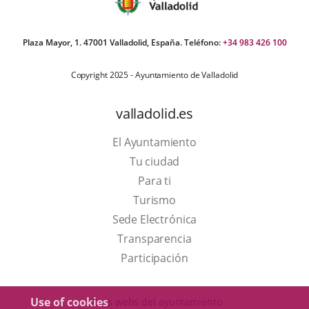
Plaza Mayor, 1. 47001 Valladolid, España. Teléfono:
+34 983 426 100
Copyright 2025 - Ayuntamiento de Valladolid
valladolid.es
El Ayuntamiento
Tu ciudad
Para ti
This
Turismo
link
Link
Sede Electrónica
will
to
Transparencia
open
external
Participación
in
application.
a
Use of cookies
Otras webs del ayuntamiento