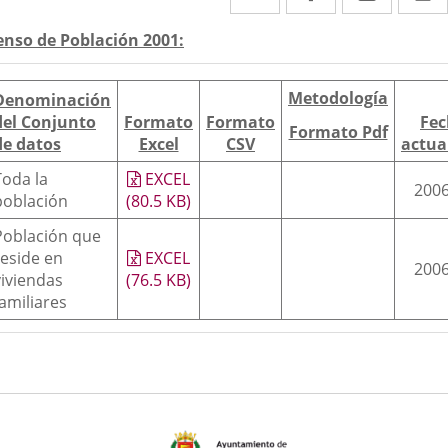
a
a
a
escripción
enso de Población 2001:
una
una
una
aplicación
aplicación
aplica
Metodología
Denominación
externa.
externa.
extern
del Conjunto
Formato
Formato
Fec
Formato Pdf
de datos
Excel
CSV
actua
Toda la
EXCEL
2006
población
(80.5
KB
)
Población que
reside en
EXCEL
2006
viviendas
(76.5
KB
)
familiares