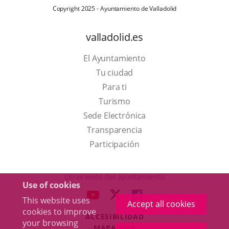
Copyright 2025 - Ayuntamiento de Valladolid
valladolid.es
El Ayuntamiento
Tu ciudad
Para ti
This
Turismo
link
Link
Sede Electrónica
will
to
Transparencia
open
external
Participación
in
application.
a
Otras webs del ayuntamiento
Use of cookies
pop-
aderSocial
LINK
LINK
LINK
This website uses
up
Accept all cookies
TO
TO
TO
cookies to improve
window.
ACCESIBILIDAD
EXTERNAL
EXTERNAL
EXTERNAL
your browsing
MAPA WEB