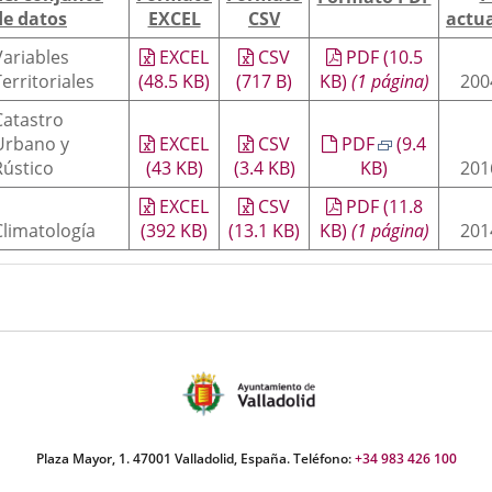
externa.
externa.
extern
de datos
EXCEL
CSV
actua
Variables
EXCEL
CSV
PDF
(10.5
Territoriales
(48.5
KB
)
(717
B
)
KB
)
(1 página)
200
Catastro
Urbano y
EXCEL
CSV
PDF
(9.4
Rústico
(43
KB
)
(3.4
KB
)
KB
)
201
EXCEL
CSV
PDF
(11.8
Climatología
(392
KB
)
(13.1
KB
)
KB
)
(1 página)
201
Plaza Mayor, 1. 47001 Valladolid, España. Teléfono:
+34 983 426 100