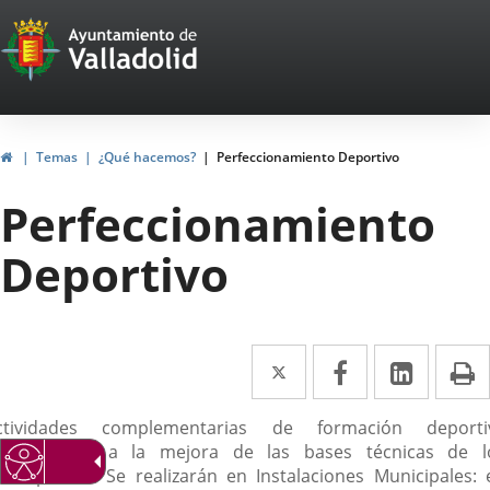
Portal
Jump to content
Web
del
Ayuntamiento
Home
Temas
¿Qué hacemos?
Perfeccionamiento Deportivo
de
Perfeccionamiento
Valladolid
Deportivo
Twitter
Enlace
Facebook
Enlace
Linked
Enlace
P
a
a
a
escripción
ctividades complementarias de formación deporti
una
una
una
ncaminadas a la mejora de las bases técnicas de l
aplicación
aplicación
aplica
articipantes. Se realizarán en Instalaciones Municipales: 