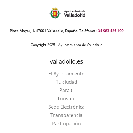
externa.
Plaza Mayor, 1. 47001 Valladolid, España. Teléfono:
+34 983 426 100
Copyright 2025 - Ayuntamiento de Valladolid
valladolid.es
El Ayuntamiento
Tu ciudad
Para ti
This
Turismo
link
Link
Sede Electrónica
will
to
Transparencia
open
external
Participación
in
application.