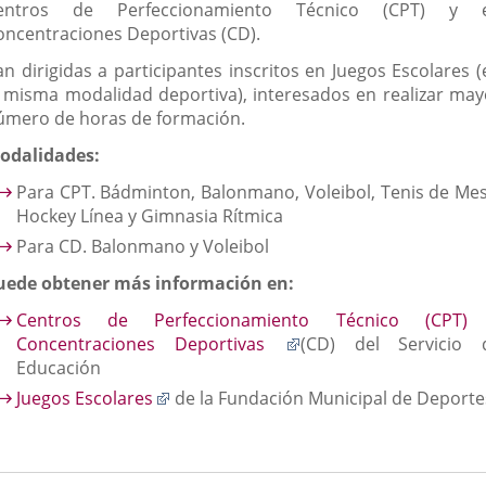
entros de Perfeccionamiento Técnico (CPT) y 
externa.
externa.
extern
oncentraciones Deportivas (CD).
an dirigidas a participantes inscritos en Juegos Escolares (
a misma modalidad deportiva), interesados en realizar may
úmero de horas de formación.
odalidades:
Para CPT. Bádminton, Balonmano, Voleibol, Tenis de Mes
Hockey Línea y Gimnasia Rítmica
Para CD. Balonmano y Voleibol
uede obtener más información en:
Centros de Perfeccionamiento Técnico (CPT)
Enlace
Concentraciones Deportivas
(CD) del Servicio 
a
Educación
una
Enlace
Juegos Escolares
de la Fundación Municipal de Deporte
aplicación
a
externa.
una
aplicación