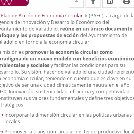
a
a
a
escripción
Enlace
l
Plan de Acción de Economía Circular
(PAEC), a cargo de l
una
una
una
a
gencia de Innovación y Desarrollo Económico del
aplicación
aplicación
aplica
una
yuntamiento de Valladolid,
reúne en un único documento 
aplicación
nfoque y las propuestas de acción
del Ayuntamiento de
externa.
externa.
extern
externa.
lladolid en torno a la economía circular.
u misión es
promover
la economía circular como
aradigma de un nuevo modelo con beneficios económico
mbientales y sociales
y facilitar las condiciones para su
sarrollo. Su visión: hacer de Valladolid una ciudad referent
n economía circular, teniendo en cuenta que es clave en su
bjetivo de ser una ciudad climáticamente neutra en el año
30. Innovación, sostenibilidad, eficiencia y competitividad
onstituyen sus valores fundamentales y define tres objetivo
tratégicos:
Incorporar la dimensión circular en las políticas urbanas
locales
Promover la transición circular del tejido productivo loca