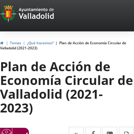
Portal
Jump to content
Web
del
Ayuntamiento
Home
Temas
¿Qué hacemos?
Plan de Acción de Economía Circular de
Valladolid (2021-2023)
de
Plan de Acción de
Valladolid
Economía Circular de
Valladolid (2021-
2023)
Twitter
Enlace
Facebook
Enlace
Linked
Enlace
P